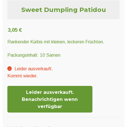
Unter
Pflanzenschutz und Biozide
Sweet Dumpling Patidou
öffnen
Unter
Saatgut
3,05
€
öffnen
Rankender Kürbis mit kleinen, leckeren Früchten.
Unter
Ernte und Verarbeitung
Packungsinhalt: 10 Samen
öffnen
Leider ausverkauft.
Gartengeräte
Kommt wieder.
Unter
Sonstiges
Leider ausverkauft.
öffnen
Benachrichtigen wenn
verfügbar