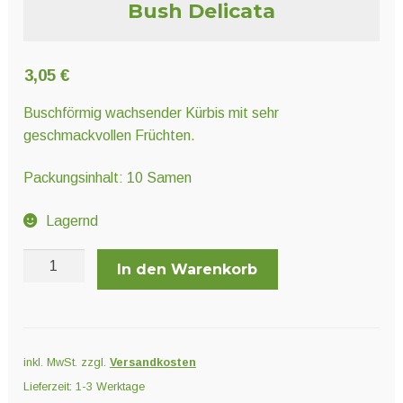
Unter
Bush Delicata
Pflanzenschutz und Biozide
öffnen
3,05
€
Unter
Saatgut
öffnen
Buschförmig wachsender Kürbis mit sehr
geschmackvollen Früchten.
Unter
Ernte und Verarbeitung
Packungsinhalt: 10 Samen
öffnen
Lagernd
Gartengeräte
Bush
In den Warenkorb
Unter
Delicata
Sonstiges
öffnen
Menge
inkl. MwSt.
zzgl.
Versandkosten
Lieferzeit:
1-3 Werktage