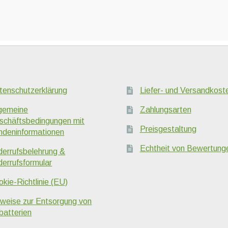
e
en
en
tenschutzerklärung
Liefer- und Versandkost
seite
t
lgemeine
Zahlungsarten
schäftsbedingungen mit
Preisgestaltung
ndeninformationen
Echtheit von Bewertung
derrufsbelehrung &
derrufsformular
kie-Richtlinie (EU)
nweise zur Entsorgung von
batterien