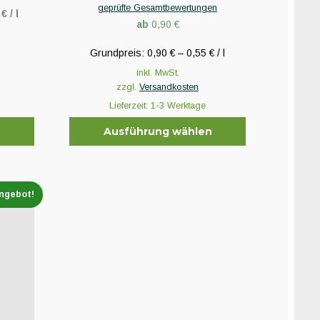
mit
5.00
geprüfte Gesamtbewertungen
von 5
3
€
/
l
ab
0,90
€
Grundpreis:
0,90
€
–
0,55
€
/
l
inkl. MwSt.
zzgl.
Versandkosten
Lieferzeit:
1-3 Werktage
n
Ausführung wählen
Dieses
Produkt
weist
ngebot!
mehrere
Varianten
auf.
Die
Optionen
können
auf
der