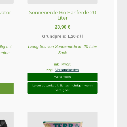
vator
Sonnenerde Bio Hanferde 20
Liter
23,90
€
Grundpreis:
1,20
€
/
l
tig mit
Living Soil von Sonnenerde im 20 Liter
enten
Sack
inkl. MwSt.
zzgl.
Versandkosten
Weiterlesen
Leider ausverkauft. Benachrichtigen wenn
verfügbar