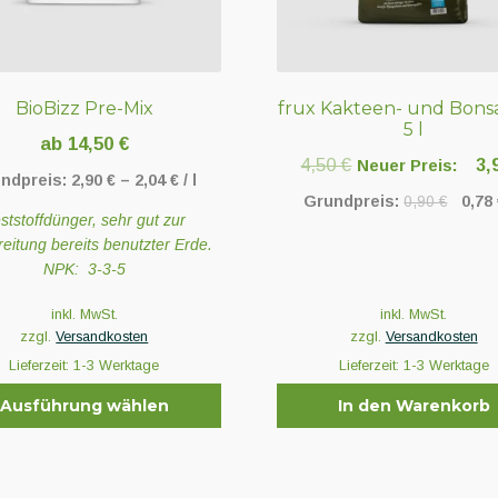
Produktseite
gewählt
werden
BioBizz Pre-Mix
frux Kakteen- und Bons
5 l
ab
14,50
€
Ursprünglicher
4,50
€
3,
Neuer Preis:
ndpreis:
2,90
€
–
2,04
€
/
l
Preis
Grundpreis:
0,90
€
0,78
ststoffdünger, sehr gut zur
war:
eitung bereits benutzter Erde.
4,50 €
NPK: 3-3-5
inkl. MwSt.
inkl. MwSt.
zzgl.
Versandkosten
zzgl.
Versandkosten
Lieferzeit:
1-3 Werktage
Lieferzeit:
1-3 Werktage
Ausführung wählen
In den Warenkorb
t