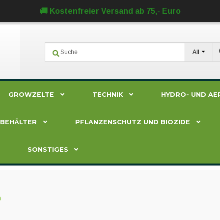
🚚 Kostenfreier Versand ab 75,- Euro
All
GROWZELTE
TECHNIK
HYDRO- UND AE
ZBEHÄLTER
PFLANZENSCHUTZ UND BIOZIDE
SONSTIGES
n