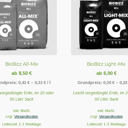
BioBizz All-Mix
BioBizz Light-Mix
ab
8,50
€
ab
6,00
€
ndpreis:
0,43
€
–
0,33
€
/
l
Grundpreis:
0,30
€
–
0,2
 vorgedüngte Erde, im 20 oder
Leicht vorgedüngte Erde, im 
50 Liter Sack
50 Liter Sack
inkl. MwSt.
inkl. MwSt.
zzgl.
Versandkosten
zzgl.
Versandkosten
Lieferzeit:
1-3 Werktage
Lieferzeit:
1-3 Werktage