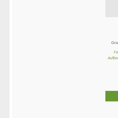
Gru
Fe
Aufber
Dieses
Produk
weist