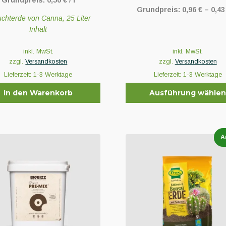
Grundpreis:
0,50
€
/
l
Grundpreis:
0,96
€
–
0,4
chterde von Canna, 25 Liter
Inhalt
inkl. MwSt.
inkl. MwSt.
zzgl.
Versandkosten
zzgl.
Versandkosten
Lieferzeit:
1-3 Werktage
Lieferzeit:
1-3 Werktage
In den Warenkorb
Ausführung wähle
Dieses
Produkt
weist
A
mehrere
Varianten
auf.
Die
Optionen
können
auf
der