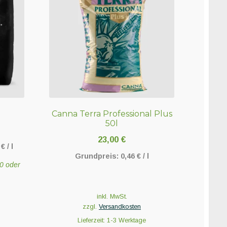
Canna Terra Professional Plus
50l
23,00
€
3
€
/
l
Grundpreis:
0,46
€
/
l
20 oder
inkl. MwSt.
zzgl.
Versandkosten
Lieferzeit:
1-3 Werktage