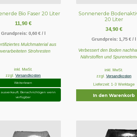
nerde Bio Faser 20 Liter
Sonnenerde Bodenakti
20 Liter
11,90
€
34,90
€
Grundpreis:
0,60
€
/
l
Grundpreis:
1,75
€
/
l
rtifiziertes Mulchmaterial aus
Verbessert den Boden nachhal
nverarbeiteten Strohresten
Nährstoffen und Spurenelem
inkl. MwSt.
inkl. MwSt.
zzgl.
Versandkosten
zzgl.
Versandkosten
Weiterlesen
Lieferzeit:
1-3 Werktage
r ausverkauft. Benachrichtigen wenn
In den Warenkorb
verfügbar