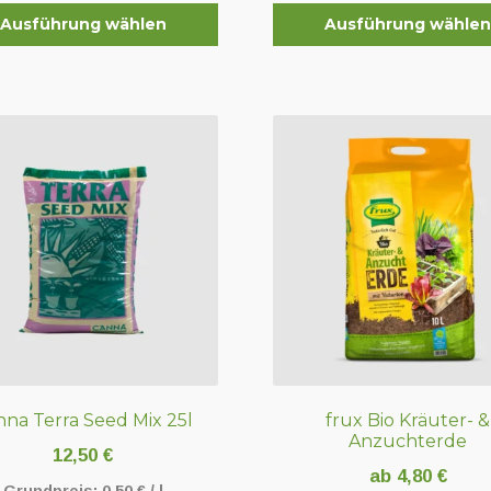
Ausführung wählen
Ausführung wähle
Dieses
t
Produkt
weist
e
mehrere
en
Varianten
auf.
Die
en
Optionen
können
auf
der
seite
Produktseite
t
gewählt
werden
nna Terra Seed Mix 25l
frux Bio Kräuter- &
Anzuchterde
12,50
€
ab
4,80
€