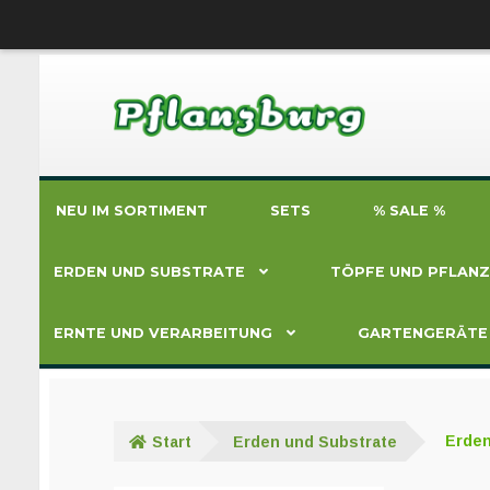
Zur
Zum
Navigation
Inhalt
springen
springen
NEU IM SORTIMENT
SETS
% SALE %
ERDEN UND SUBSTRATE
TÖPFE UND PFLAN
ERNTE UND VERARBEITUNG
GARTENGERÄTE
Start
Erden und Substrate
Erde