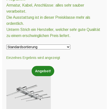
Armatur, Kabel, Anschlüsse: alles sehr sauber
Unter
Technik
verarbeitet.
öffnen
Die Ausstattung ist in dieser Preisklasse mehr als
ordentlich.
Unter
Hydro- und Aeroponiksyteme
Unterm Strich ein Hersteller, welcher sehr gute Qualität
öffnen
zu einem erschwinglichen Preis liefert.
Unter
Nährstoffe
öffnen
Einzelnes Ergebnis wird angezeigt
Unter
Erden und Substrate
Angebot!
öffnen
Unter
Töpfe und Pflanzbehälter
öffnen