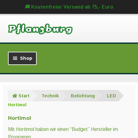
🚚 Kostenfreier Versand ab 75,- Euro
Zur
Zum
Navigation
Inhalt
springen
springen
Shop
Neu im Sortiment
Sets
Start
Technik
Belichtung
LED
Hortimol
% SALE %
Hortimol
Unter
Growzelte
öffnen
Mit Hortimol haben wir einen “Budget” Hersteller im
Programm.