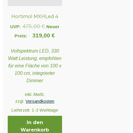
Unter
Pflanzenschutz und Biozide
öffnen
Hortimol MXHLed 4
Ursprünglicher
475,00
€
Unter
UVP:
Neuer
Saatgut
öffnen
Preis
Aktueller
319,00
€
Preis:
war:
Preis
Vollspektrum LED, 330
Unter
475,00 €
ist:
Ernte und Verarbeitung
Watt Leistung, empfohlen
öffnen
319,00 €.
für eine Fläche von 100 x
100 cm, integrierter
Gartengeräte
Dimmer
Unter
inkl. MwSt.
Sonstiges
öffnen
zzgl.
Versandkosten
Lieferzeit:
1-3 Werktage
In den
Warenkorb