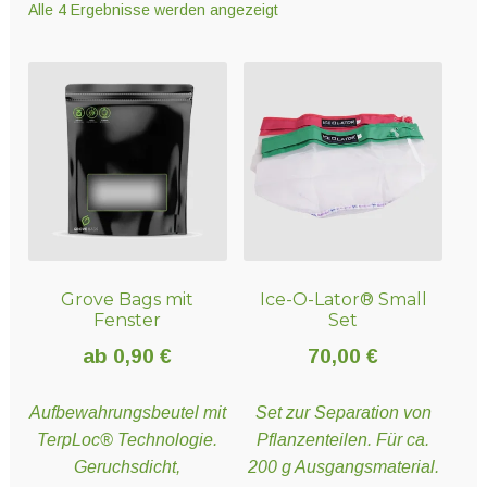
Alle 4 Ergebnisse werden angezeigt
Unter
Technik
öffnen
Unter
Hydro- und Aeroponiksyteme
öffnen
Unter
Nährstoffe
öffnen
Grove Bags mit
Ice-O-Lator® Small
Unter
Erden und Substrate
Fenster
Set
öffnen
ab
0,90
€
70,00
€
Unter
Töpfe und Pflanzbehälter
Aufbewahrungsbeutel mit
Set zur Separation von
öffnen
TerpLoc® Technologie.
Pflanzenteilen. Für ca.
Geruchsdicht,
200 g Ausgangsmaterial.