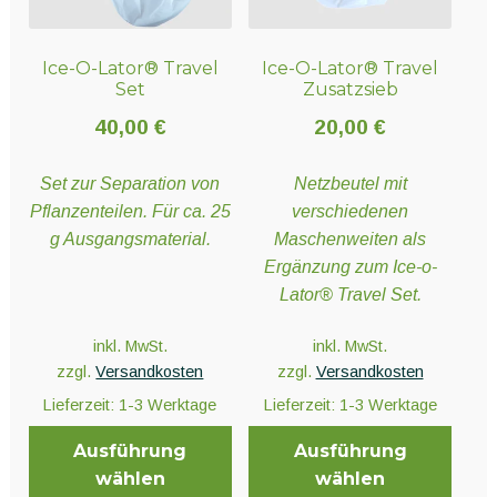
auf
auf
Unter
Sonstiges
der
der
öffnen
Ice-O-Lator® Travel
Ice-O-Lator® Travel
Produktseite
Produktseite
Set
Zusatzsieb
gewählt
gewählt
werden
werden
40,00
€
20,00
€
Set zur Separation von
Netzbeutel mit
Pflanzenteilen. Für ca. 25
verschiedenen
g Ausgangsmaterial.
Maschenweiten als
Ergänzung zum Ice-o-
Lator® Travel Set.
inkl. MwSt.
inkl. MwSt.
zzgl.
Versandkosten
zzgl.
Versandkosten
Lieferzeit:
1-3 Werktage
Lieferzeit:
1-3 Werktage
Ausführung
Ausführung
wählen
wählen