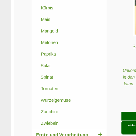
Kürbis
Mais
Mangold
Melonen
S
Paprika
Salat
Unkomp
Spinat
in den
kann. 
Tomaten
Wurzelgemüse
Zucchini
Zwiebeln
Leide
Ernte und Verarbeitung