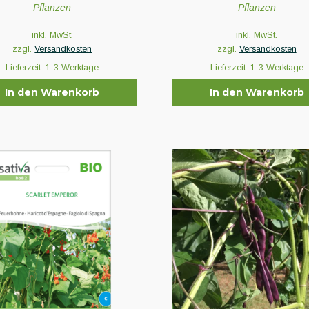
Pflanzen
Pflanzen
inkl. MwSt.
inkl. MwSt.
zzgl.
Versandkosten
zzgl.
Versandkosten
Lieferzeit:
1-3 Werktage
Lieferzeit:
1-3 Werktage
In den Warenkorb
In den Warenkorb