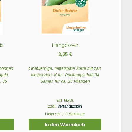
ix
Hangdown
3,25
€
ebohnen
Grünkernige, mittelspäte Sorte mit zart
gold.
bleibendem Korn. Packungsinhalt 34
. 35
Samen für ca. 25 Pflanzen
inkl. MwSt.
zzgl.
Versandkosten
Lieferzeit:
1-3 Werktage
In den Warenkorb