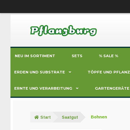
Zur
Zum
Navigation
Inhalt
springen
springen
NEU IM SORTIMENT
SETS
% SALE %
ERDEN UND SUBSTRATE
TÖPFE UND PFLAN
ERNTE UND VERARBEITUNG
GARTENGERÄTE
Start
Saatgut
Bohnen