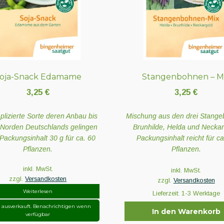
oja-Snack Edamame
Stangenbohnen – M
3,25
€
3,25
€
lizierte Sorte deren Anbau bis
Mischung aus den drei Stang
 Norden Deutschlands gelingen
Brunhilde, Helda und Neckar
Packungsinhalt 30 g für ca. 60
Packungsinhalt reicht für ca
Pflanzen.
Pflanzen.
inkl. MwSt.
inkl. MwSt.
zzgl.
Versandkosten
zzgl.
Versandkosten
Weiterlesen
Lieferzeit:
1-3 Werktage
r ausverkauft. Benachrichtigen wenn
In den Warenkorb
verfügbar