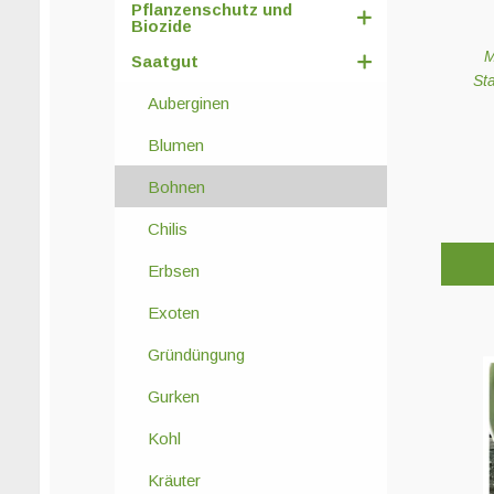
Pflanzenschutz und
Biozide
M
Saatgut
St
Auberginen
Blumen
Bohnen
Chilis
Erbsen
Exoten
Gründüngung
Gurken
Kohl
Kräuter