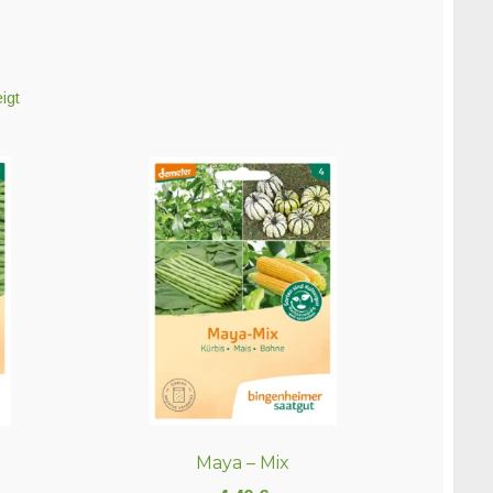
igt
Maya – Mix