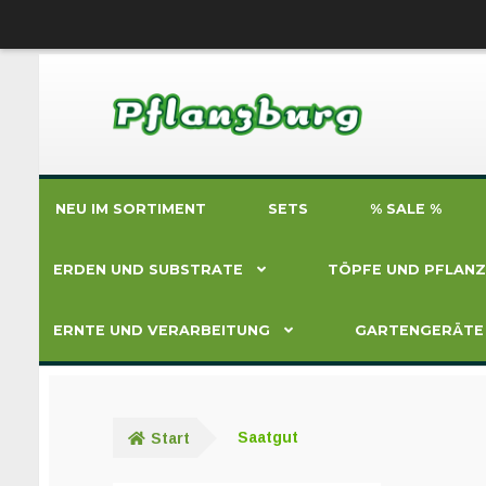
Zur
Zum
Navigation
Inhalt
springen
springen
NEU IM SORTIMENT
SETS
% SALE %
ERDEN UND SUBSTRATE
TÖPFE UND PFLAN
ERNTE UND VERARBEITUNG
GARTENGERÄTE
Start
Saatgut