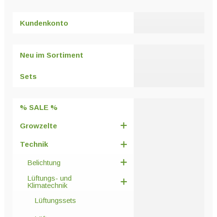
mehrere
Varianten
Kundenkonto
auf.
Die
Optionen
Neu im Sortiment
können
auf
Sets
der
Produktseite
% SALE %
gewählt
werden
Growzelte
Technik
Belichtung
Lüftungs- und
Klimatechnik
Lüftungssets