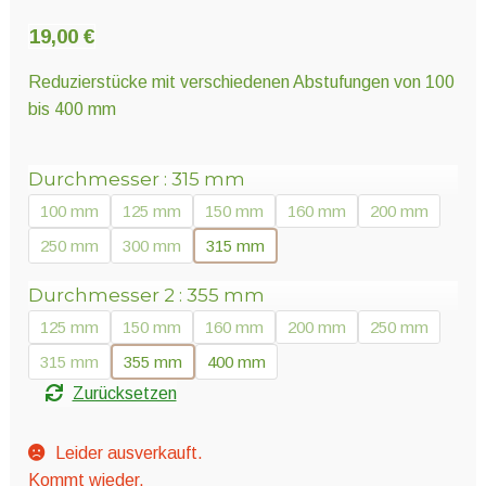
Unter
Pflanzenschutz und Biozide
öffnen
19,00
€
Reduzierstücke mit verschiedenen Abstufungen von 100
Unter
Saatgut
bis 400 mm
öffnen
Durchmesser
315 mm
Unter
Ernte und Verarbeitung
100 mm
125 mm
150 mm
160 mm
200 mm
öffnen
250 mm
300 mm
315 mm
Gartengeräte
Durchmesser 2
355 mm
125 mm
150 mm
160 mm
200 mm
250 mm
Unter
Sonstiges
315 mm
355 mm
400 mm
öffnen
Zurücksetzen
Leider ausverkauft.
Kommt wieder.