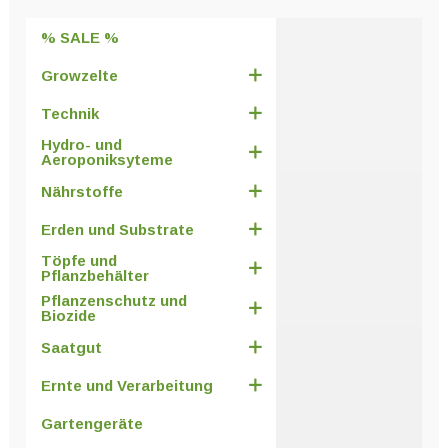
Produktseite
% SALE %
gewählt
werden
Growzelte
Technik
Hydro- und
Aeroponiksyteme
Nährstoffe
Erden und Substrate
Töpfe und
Pflanzbehälter
Pflanzenschutz und
Biozide
Saatgut
Ernte und Verarbeitung
Gartengeräte