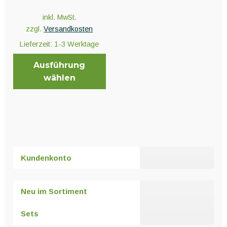
Unter
Pflanzenschutz und Biozide
öffnen
inkl. MwSt.
zzgl.
Versandkosten
Lieferzeit:
1-3 Werktage
Unter
Saatgut
öffnen
Ausführung
wählen
Unter
Ernte und Verarbeitung
Dieses
öffnen
Produkt
weist
mehrere
Gartengeräte
Varianten
Kundenkonto
Unter
auf.
Sonstiges
öffnen
Die
Optionen
Neu im Sortiment
können
auf
Sets
der