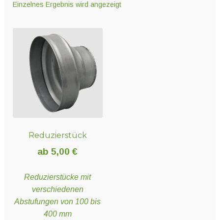
Einzelnes Ergebnis wird angezeigt
Unter
Technik
öffnen
Unter
Hydro- und Aeroponiksyteme
öffnen
Unter
Nährstoffe
öffnen
Reduzierstück
Unter
Erden und Substrate
ab
5,00
€
öffnen
Reduzierstücke mit
Unter
Töpfe und Pflanzbehälter
verschiedenen
öffnen
Abstufungen von 100 bis
400 mm