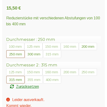
Unter
Pflanzenschutz und Biozide
öffnen
15,50
€
Reduzierstücke mit verschiedenen Abstufungen von 100
Unter
Saatgut
bis 400 mm
öffnen
Durchmesser
250 mm
Unter
Ernte und Verarbeitung
100 mm
125 mm
150 mm
160 mm
200 mm
öffnen
250 mm
300 mm
315 mm
Gartengeräte
Durchmesser 2
315 mm
125 mm
150 mm
160 mm
200 mm
250 mm
Unter
Sonstiges
315 mm
355 mm
400 mm
öffnen
Zurücksetzen
Leider ausverkauft.
Kommt wieder.