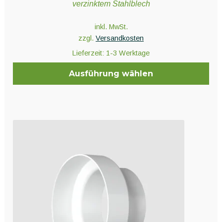
verzinktem Stahlblech
inkl. MwSt.
zzgl.
Versandkosten
Lieferzeit:
1-3 Werktage
Ausführung wählen
Dieses
Produkt
weist
mehrere
Varianten
auf.
Die
Optionen
können
auf
der