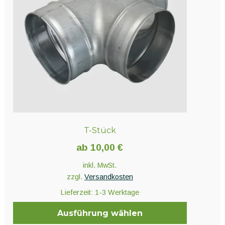
können
auf
der
Produktseite
gewählt
werden
T-Stück
ab
10,00
€
inkl. MwSt.
zzgl.
Versandkosten
Lieferzeit:
1-3 Werktage
Ausführung wählen