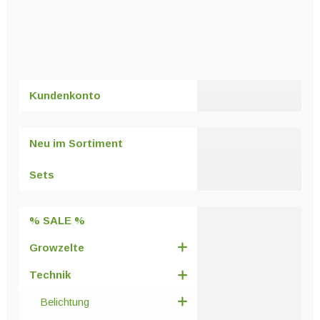
Dieses
Produkt
weist
mehrere
Varianten
Kundenkonto
auf.
Die
Optionen
Neu im Sortiment
können
auf
Sets
der
Produktseite
% SALE %
gewählt
werden
Growzelte
Technik
Belichtung