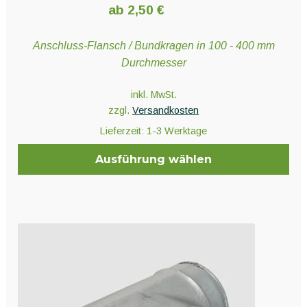
ab
2,50
€
Anschluss-Flansch / Bundkragen in 100 - 400 mm
Durchmesser
inkl. MwSt.
zzgl.
Versandkosten
Lieferzeit:
1-3 Werktage
Ausführung wählen
Dieses
Produkt
weist
mehrere
Varianten
auf.
Die
Optionen