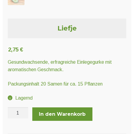
Unter
Pflanzenschutz und Biozide
öffnen
Unter
Liefje
Saatgut
öffnen
2,75
€
Unter
Ernte und Verarbeitung
öffnen
Gesundwachsende, erfragreiche Einlegegurke mit
aromatischen Geschmack.
Gartengeräte
Packungsinhalt 20 Samen für ca. 15 Pflanzen
Unter
Sonstiges
Lagernd
öffnen
Liefje
In den Warenkorb
Menge