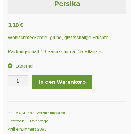
Unter
Persika
Pflanzenschutz und Biozide
öffnen
3,10
€
Unter
Saatgut
öffnen
Wohlschmeckende, grüne, glattschalige Früchte.
Packungsinhalt 19 Samen für ca. 15 Pflanzen
Unter
Ernte und Verarbeitung
öffnen
Lagernd
Persika
Gartengeräte
In den Warenkorb
Menge
Unter
Sonstiges
öffnen
inkl. MwSt.
zzgl.
Versandkosten
Lieferzeit:
1-3 Werktage
Artikelnummer:
2883