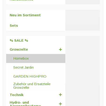
auf.
Die
Optionen
Neu im Sortiment
können
auf
Sets
der
Produktseite
% SALE %
gewählt
werden
Growzelte
Homebox
Secret Jardin
GARDEN HIGHPRO
Zubehör und Ersatzteile
Growzelte
Technik
Hydro- und
Aeroponiksyteme