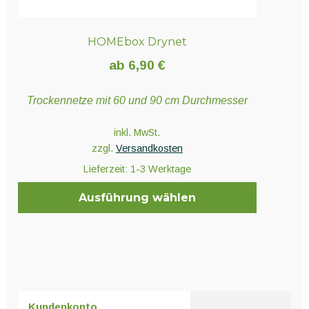
HOMEbox Drynet
ab
6,90
€
Trockennetze mit 60 und 90 cm Durchmesser
inkl. MwSt.
zzgl.
Versandkosten
Lieferzeit:
1-3 Werktage
Ausführung wählen
Dieses
Produkt
weist
mehrere
Varianten
Kundenkonto