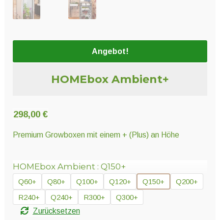
Unter
Pflanzenschutz und Biozide
öffnen
Unter
Saatgut
Angebot!
öffnen
HOMEbox Ambient+
Unter
Ernte und Verarbeitung
öffnen
298,00
€
Gartengeräte
Premium Growboxen mit einem + (Plus) an Höhe
Unter
Sonstiges
HOMEbox Ambient
Q150+
öffnen
Q60+
Q80+
Q100+
Q120+
Q150+
Q200+
R240+
Q240+
R300+
Q300+
Zurücksetzen