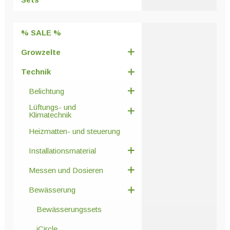
der
Produktseite
% SALE %
gewählt
werden
Growzelte
Technik
Belichtung
Lüftungs- und
Klimatechnik
Heizmatten- und steuerung
Installationsmaterial
Messen und Dosieren
Bewässerung
Bewässerungssets
iCircle