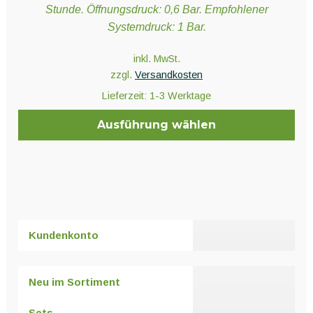
Stunde. Öffnungsdruck: 0,6 Bar. Empfohlener
Systemdruck: 1 Bar.
inkl. MwSt.
zzgl.
Versandkosten
Lieferzeit:
1-3 Werktage
Ausführung wählen
Dieses
Produkt
weist
mehrere
Varianten
Kundenkonto
auf.
Die
Optionen
Neu im Sortiment
können
auf
Sets