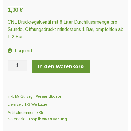
Unter
Pflanzenschutz und Biozide
öffnen
1,00
€
CNL Druckregelventil mit 8 Liter Durchflussmenge pro
Unter
Saatgut
Stunde. Öffnungsdruck: mindestens 1 Bar, empfohlen ab
öffnen
1,2 Bar.
Lagernd
Unter
Ernte und Verarbeitung
öffnen
CNL
In den Warenkorb
Druckregelventil
Gartengeräte
8
l/h
Unter
Menge
Sonstiges
inkl. MwSt.
zzgl.
Versandkosten
öffnen
Lieferzeit:
1-3 Werktage
Artikelnummer:
735
Kategorie:
Tropfbewässerung