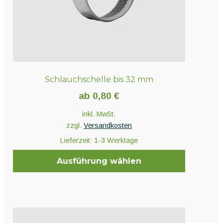
Schlauchschelle bis 32 mm
ab
0,80
€
inkl. MwSt.
zzgl.
Versandkosten
Lieferzeit:
1-3 Werktage
Ausführung wählen
Dieses
Produkt
weist
mehrere