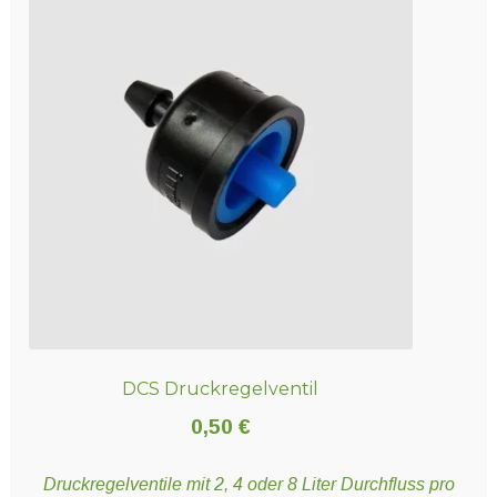
Varianten
auf.
Die
Optionen
können
auf
der
Produktseite
gewählt
werden
DCS Druckregelventil
0,50
€
Druckregelventile mit 2, 4 oder 8 Liter Durchfluss pro