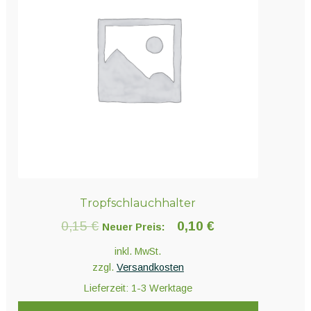
Tropfschlauchhalter
Ursprünglicher
Aktueller
0,15
€
0,10
€
Neuer Preis:
Preis
Preis
inkl. MwSt.
war:
ist:
zzgl.
Versandkosten
Lieferzeit:
1-3 Werktage
0,15 €
0,10 €.