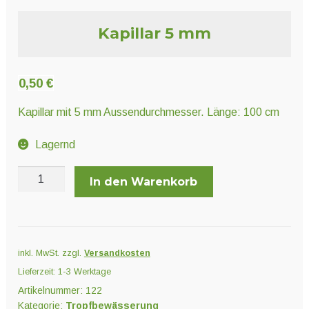
Unter
Pflanzenschutz und Biozide
öffnen
Kapillar 5 mm
Unter
Saatgut
öffnen
0,50
€
Kapillar mit 5 mm Aussendurchmesser. Länge: 100 cm
Unter
Ernte und Verarbeitung
öffnen
Lagernd
Kapillar
In den Warenkorb
Gartengeräte
5
mm
Unter
Sonstiges
Menge
öffnen
inkl. MwSt.
zzgl.
Versandkosten
Lieferzeit:
1-3 Werktage
Artikelnummer:
122
Kategorie:
Tropfbewässerung