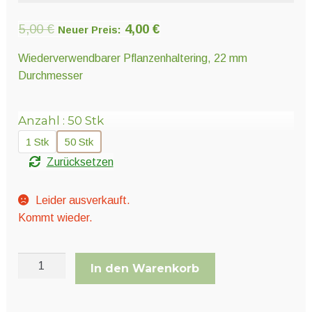
Unter
Pflanzenschutz und Biozide
öffnen
Ursprünglicher
Aktueller
5,00
€
4,00
€
Neuer Preis:
Preis
Preis
Wiederverwendbarer Pflanzenhaltering, 22 mm
Unter
Saatgut
war:
ist:
Durchmesser
öffnen
5,00 €
4,00 €.
Anzahl
50 Stk
Unter
Ernte und Verarbeitung
öffnen
1 Stk
50 Stk
Zurücksetzen
Gartengeräte
Leider ausverkauft.
Unter
Kommt wieder.
Sonstiges
öffnen
BioClipper
In den Warenkorb
Menge