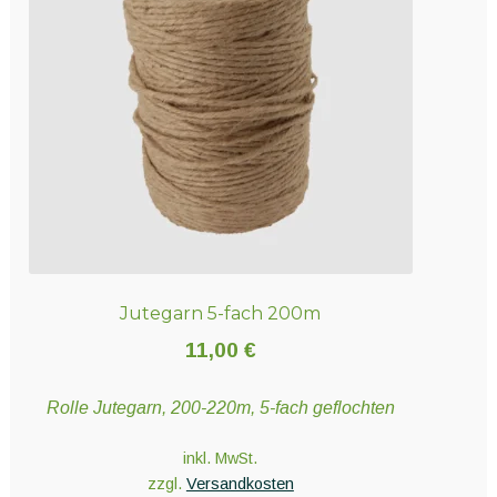
Optionen
können
auf
der
Produktseite
gewählt
werden
Jutegarn 5-fach 200m
11,00
€
Rolle Jutegarn, 200-220m, 5-fach geflochten
inkl. MwSt.
zzgl.
Versandkosten