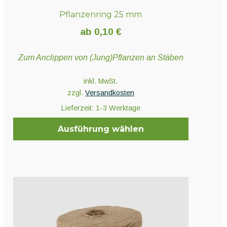
Pflanzenring 25 mm
ab
0,10
€
Zum Anclippen von (Jung)Pflanzen an Stäben
inkl. MwSt.
zzgl.
Versandkosten
Lieferzeit:
1-3 Werktage
Ausführung wählen
Dieses
Produkt
weist
mehrere
Varianten
auf.
Die