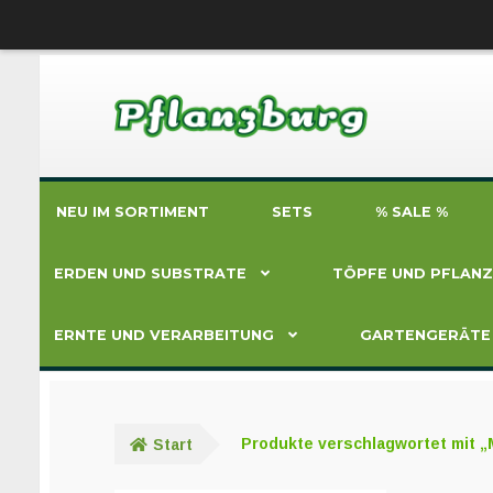
Zur
Zum
Navigation
Inhalt
springen
springen
NEU IM SORTIMENT
SETS
% SALE %
ERDEN UND SUBSTRATE
TÖPFE UND PFLAN
ERNTE UND VERARBEITUNG
GARTENGERÄTE
Start
Produkte verschlagwortet mit „