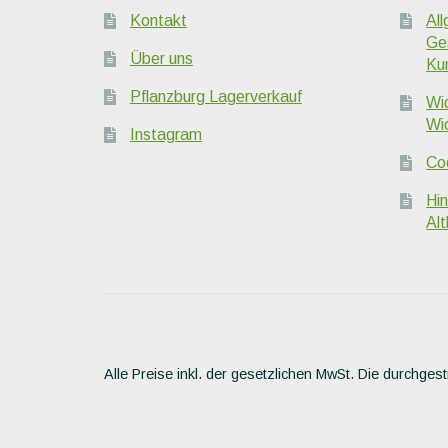
Kontakt
Al
Ge
Über uns
Ku
Pflanzburg Lagerverkauf
Wi
Wi
Instagram
Coo
Hi
Alt
Alle Preise inkl. der gesetzlichen MwSt.
Die durchgest