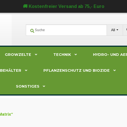
🚚 Kostenfreier Versand ab 75,- Euro
All
GROWZELTE
TECHNIK
HYDRO- UND AE
ZBEHÄLTER
PFLANZENSCHUTZ UND BIOZIDE
SONSTIGES
Matrix“