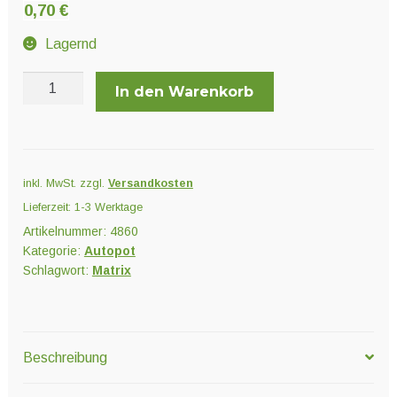
Unter
0,70
€
Pflanzenschutz und Biozide
öffnen
Lagernd
Unter
AutoPot
Saatgut
In den Warenkorb
öffnen
Marix
Disc
Menge
Unter
Ernte und Verarbeitung
öffnen
inkl. MwSt.
zzgl.
Versandkosten
Lieferzeit:
1-3 Werktage
Artikelnummer:
4860
Gartengeräte
Kategorie:
Autopot
Schlagwort:
Matrix
Unter
Sonstiges
öffnen
Beschreibung