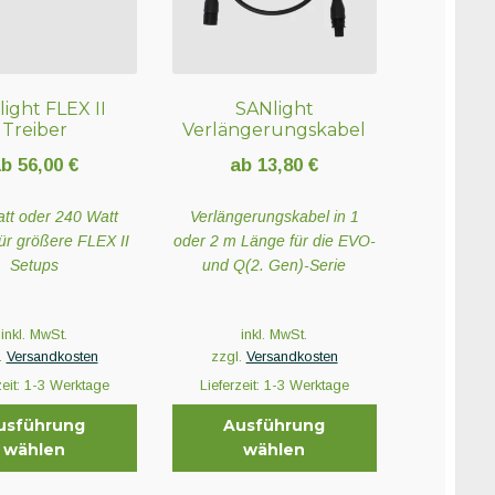
ight FLEX II
SANlight
Treiber
Verlängerungskabel
ab
56,00
€
ab
13,80
€
tt oder 240 Watt
Verlängerungskabel in 1
für größere FLEX II
oder 2 m Länge für die EVO-
Setups
und Q(2. Gen)-Serie
inkl. MwSt.
inkl. MwSt.
.
Versandkosten
zzgl.
Versandkosten
zeit:
1-3 Werktage
Lieferzeit:
1-3 Werktage
usführung
Ausführung
wählen
wählen
Dieses