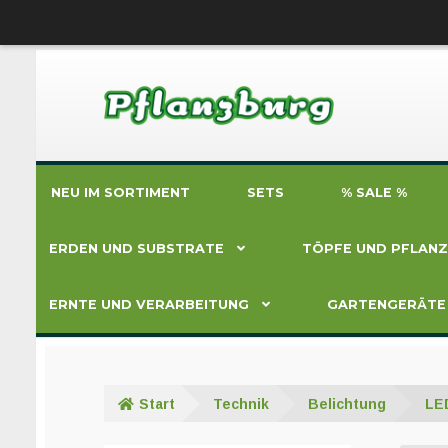
Zur
Zum
Navigation
Inhalt
springen
springen
NEU IM SORTIMENT
SETS
% SALE %
ERDEN UND SUBSTRATE
TÖPFE UND PFLAN
ERNTE UND VERARBEITUNG
GARTENGERÄTE
Start
Technik
Belichtung
LE