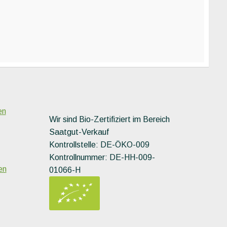
Produkt
weist
mehrere
Varianten
auf.
Die
Optionen
können
auf
der
en
ite
Produktseite
Wir sind Bio-Zertifiziert im Bereich
gewählt
Saatgut-Verkauf
werden
Kontrollstelle: DE-ÖKO-009
Kontrollnummer: DE-HH-009-
en
01066-H