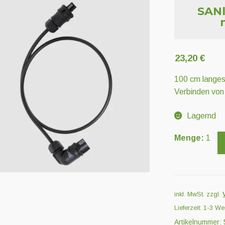
SANl
23,20
€
100 cm langes
Verbinden vo
Lagernd
SANlight
Menge:
1
Verlängerungs
mit
Winkelstecker
1
inkl. MwSt.
zzgl.
m
Lieferzeit:
1-3 We
Menge
Artikelnummer: