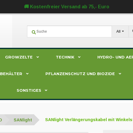
🚚 Kostenfreier Versand ab 75,- Euro
All
GROWZELTE
TECHNIK
HYDRO- UND AE
ZBEHÄLTER
PFLANZENSCHUTZ UND BIOZIDE
SONSTIGES
D
SANlight
SANlight Verlängerungskabel mit Winkels