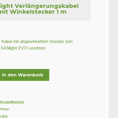
ight Verlängerungskabel
mit Winkelstecker 1 m
 Kabel mit abgewinkeltem Stecker zum
n SANlight EVO Leuchten
In den Warenkorb
kabel
Versandkosten
rktage
5488