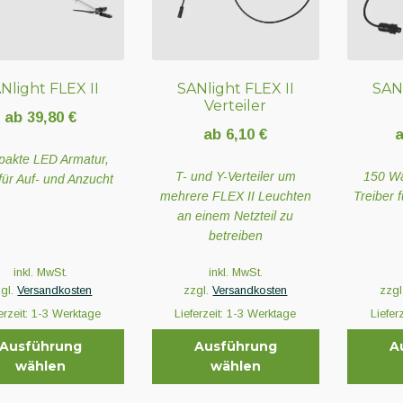
Nlight FLEX II
SANlight FLEX II
SANl
Verteiler
ab
39,80
€
ab
6,10
€
akte LED Armatur,
T- und Y-Verteiler um
150 Wa
 für Auf- und Anzucht
mehrere FLEX II Leuchten
Treiber 
an einem Netzteil zu
betreiben
inkl. MwSt.
inkl. MwSt.
zgl.
Versandkosten
zzgl.
Versandkosten
zzgl
erzeit:
1-3 Werktage
Lieferzeit:
1-3 Werktage
Liefer
Ausführung
Ausführung
A
wählen
wählen
Dieses
Dieses