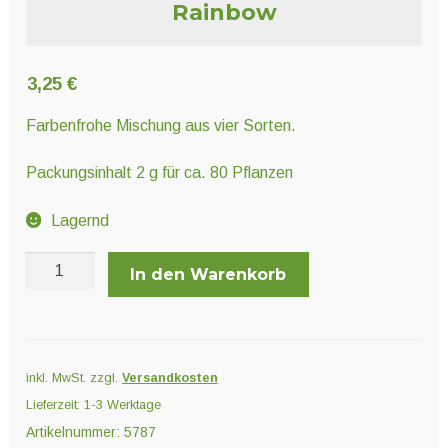
Unter
Rainbow
Pflanzenschutz und Biozide
öffnen
3,25
€
Unter
Saatgut
öffnen
Farbenfrohe Mischung aus vier Sorten.
Packungsinhalt 2 g für ca. 80 Pflanzen
Unter
Ernte und Verarbeitung
öffnen
Lagernd
Rainbow
Gartengeräte
In den Warenkorb
Menge
Unter
Sonstiges
öffnen
inkl. MwSt.
zzgl.
Versandkosten
Lieferzeit:
1-3 Werktage
Artikelnummer:
5787