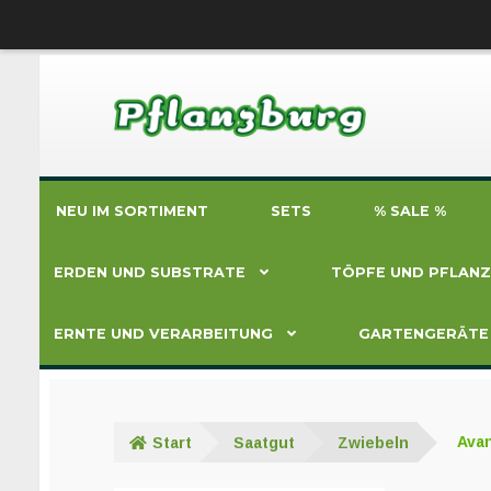
Zur
Zum
Navigation
Inhalt
springen
springen
NEU IM SORTIMENT
SETS
% SALE %
ERDEN UND SUBSTRATE
TÖPFE UND PFLAN
ERNTE UND VERARBEITUNG
GARTENGERÄTE
Start
Saatgut
Zwiebeln
Ava