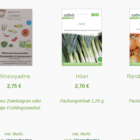
Winzwyadne
Hilari
Rijn
2,75
€
2,70
€
es Zwiebelgrün oder
Packungsinhalt 1,25 g
Packu
ige Frühlingszwiebel
inkl. MwSt.
inkl. MwSt.