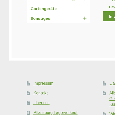
z
Lief
Gartengeräte
In
Sonstiges
Impressum
Da
Kontakt
Al
Ge
Über uns
Ku
Pflanzburg Lagerverkauf
Wi