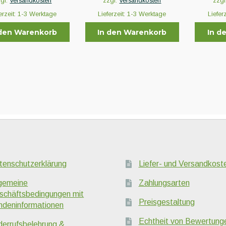
zgl.
Versandkosten
zzgl.
Versandkosten
zzgl
erzeit:
1-3 Werktage
Lieferzeit:
1-3 Werktage
Liefer
 den Warenkorb
In den Warenkorb
In d
tenschutzerklärung
Liefer- und Versandkost
lgemeine
Zahlungsarten
schäftsbedingungen mit
Preisgestaltung
ndeninformationen
Echtheit von Bewertung
derrufsbelehrung &