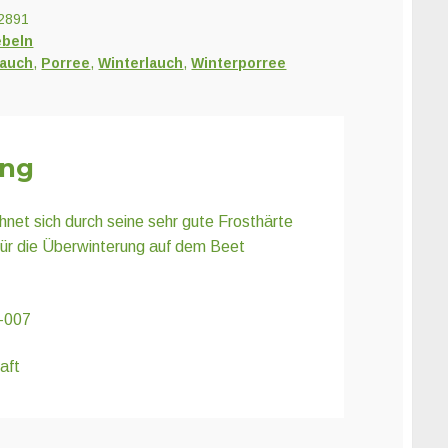
2891
ebeln
auch
,
Porree
,
Winterlauch
,
Winterporree
ung
net sich durch seine sehr gute Frosthärte
 für die Überwinterung auf dem Beet
-007
aft