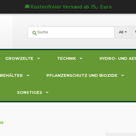
🚚 Kostenfreier Versand ab 75,- Euro
All
GROWZELTE
TECHNIK
HYDRO- UND AE
ZBEHÄLTER
PFLANZENSCHUTZ UND BIOZIDE
SONSTIGES
no