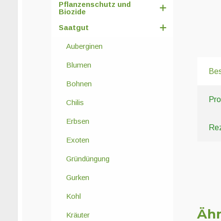
Pflanzenschutz und
Biozide
Saatgut
Auberginen
Blumen
Bes
Bohnen
Pro
Chilis
Erbsen
Rez
Exoten
Gründüngung
Gurken
Kohl
Ähn
Kräuter