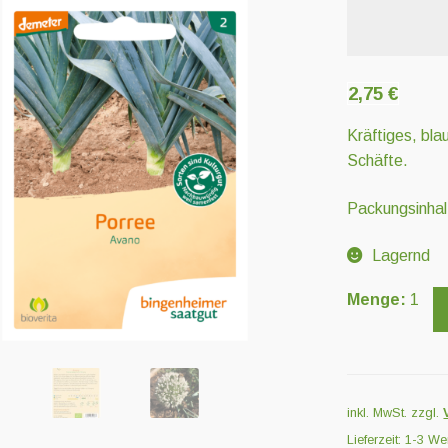
2,75
€
Kräftiges, bla
Schäfte.
Packungsinhalt
Lagernd
Avano
Menge:
1
Menge
inkl. MwSt.
zzgl.
Lieferzeit:
1-3 We