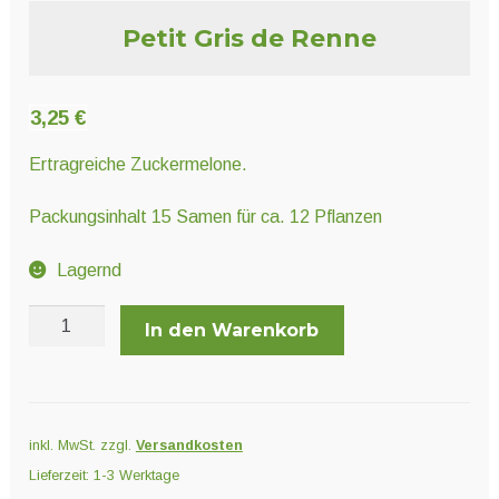
Unter
Pflanzenschutz und Biozide
Petit Gris de Renne
öffnen
Unter
Saatgut
3,25
€
öffnen
Ertragreiche Zuckermelone.
Unter
Ernte und Verarbeitung
Packungsinhalt 15 Samen für ca. 12 Pflanzen
öffnen
Lagernd
Gartengeräte
Petit
In den Warenkorb
Gris
Unter
Sonstiges
de
öffnen
Renne
Menge
inkl. MwSt.
zzgl.
Versandkosten
Lieferzeit:
1-3 Werktage