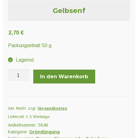
Unter
Pflanzenschutz und Biozide
Gelbsenf
öffnen
Unter
Saatgut
2,70
€
öffnen
Packungsinhalt 50 g
Unter
Ernte und Verarbeitung
Lagernd
öffnen
Gelbsenf
In den Warenkorb
Menge
Gartengeräte
Unter
Sonstiges
öffnen
inkl. MwSt.
zzgl.
Versandkosten
Lieferzeit:
1-3 Werktage
Artikelnummer:
5648
Kategorie:
Gründüngung