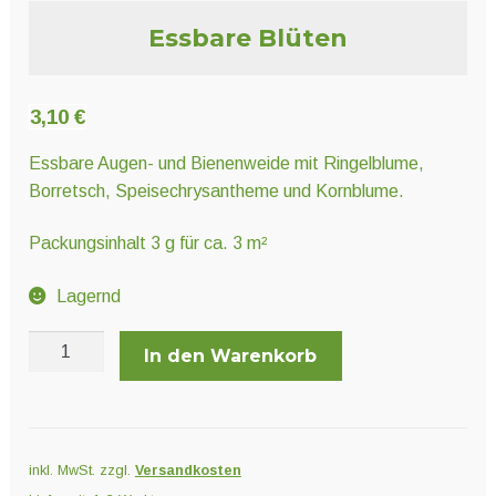
Unter
Pflanzenschutz und Biozide
Essbare Blüten
öffnen
Unter
Saatgut
3,10
€
öffnen
Essbare Augen- und Bienenweide mit Ringelblume,
Borretsch, Speisechrysantheme und Kornblume.
Unter
Ernte und Verarbeitung
öffnen
Packungsinhalt 3 g für ca. 3 m²
Gartengeräte
Lagernd
Essbare
Unter
Sonstiges
In den Warenkorb
Blüten
öffnen
Menge
inkl. MwSt.
zzgl.
Versandkosten