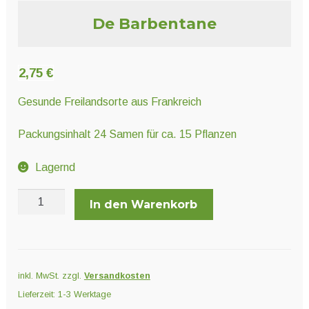
Unter
Pflanzenschutz und Biozide
De Barbentane
öffnen
Unter
Saatgut
2,75
€
öffnen
Gesunde Freilandsorte aus Frankreich
Unter
Ernte und Verarbeitung
Packungsinhalt 24 Samen für ca. 15 Pflanzen
öffnen
Lagernd
Gartengeräte
De
In den Warenkorb
Barbentane
Unter
Sonstiges
Menge
öffnen
inkl. MwSt.
zzgl.
Versandkosten
Lieferzeit:
1-3 Werktage