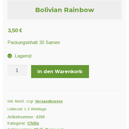
Unter
Pflanzenschutz und Biozide
Bolivian Rainbow
öffnen
Unter
Saatgut
3,50
€
öffnen
Packungsinhalt 30 Samen
Unter
Ernte und Verarbeitung
Lagernd
öffnen
Bolivian
In den Warenkorb
Rainbow
Gartengeräte
Menge
Unter
Sonstiges
öffnen
inkl. MwSt.
zzgl.
Versandkosten
Lieferzeit:
1-3 Werktage
Artikelnummer:
4386
Kategorie:
Chilis