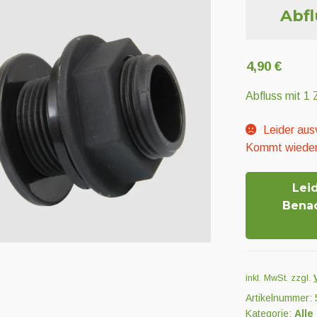
Abfl
4,90
€
Abfluss mit 1
Leider aus
Kommt wieder
Lei
Bena
inkl. MwSt.
zzgl.
Artikelnummer:
Kategorie:
Alle