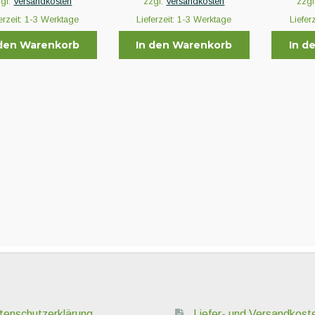
zgl.
Versandkosten
zzgl.
Versandkosten
zzgl
erzeit:
1-3 Werktage
Lieferzeit:
1-3 Werktage
Liefer
 den Warenkorb
In den Warenkorb
In d
tenschutzerklärung
Liefer- und Versandkost