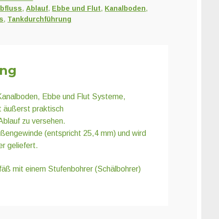
bfluss
,
Ablauf
,
Ebbe und Flut
,
Kanalboden
,
s
,
Tankdurchführung
ung
r Kanalboden, Ebbe und Flut Systeme,
t äußerst praktisch
blauf zu versehen.
Außengewinde (entspricht 25,4 mm) und wird
r geliefert.
äß mit einem Stufenbohrer (Schälbohrer)