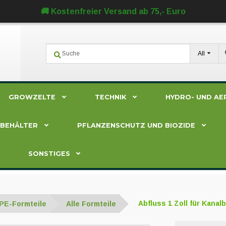
🚚 Kostenfreier Versand ab 75,- Euro
All
GROWZELTE
TECHNIK
HYDRO- UND AE
ZBEHÄLTER
PFLANZENSCHUTZ UND BIOZIDE
SONSTIGES
PE-Formteile
Alle Formteile
Abfluss 1 Zoll für Kanal