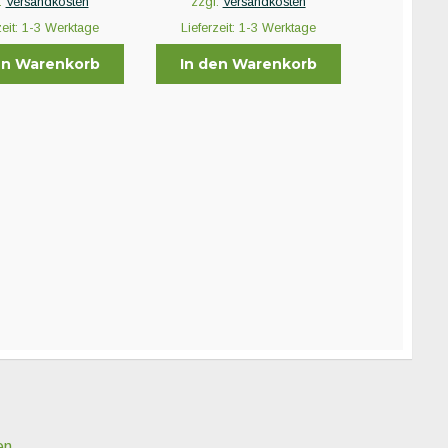
.
Versandkosten
zzgl.
Versandkosten
zeit:
1-3 Werktage
Lieferzeit:
1-3 Werktage
en Warenkorb
In den Warenkorb
en