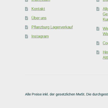
Kontakt
Al
Ge
Über uns
Ku
Pflanzburg Lagerverkauf
Wi
Wi
Instagram
Coo
Hi
Alt
Alle Preise inkl. der gesetzlichen MwSt.
Die durchgest