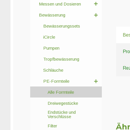
Messen und Dosieren
Bewässerung
Bewässerungssets
Bes
iCircle
Pumpen
Pro
Tropfbewässerung
Rez
Schläuche
PE-Formteile
Alle Formteile
Dreiwegestücke
Endstücke und
Verschlüsse
Ähn
Filter