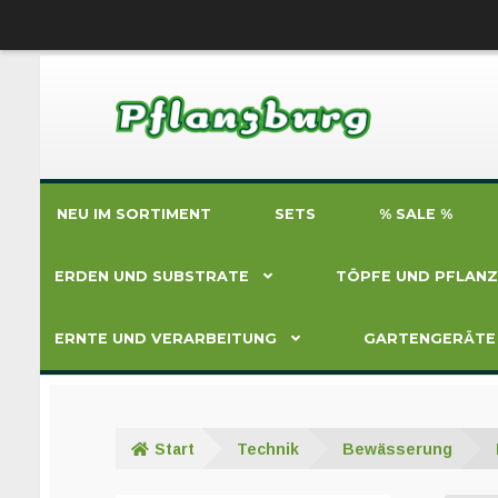
Zur
Zum
Navigation
Inhalt
springen
springen
NEU IM SORTIMENT
SETS
% SALE %
ERDEN UND SUBSTRATE
TÖPFE UND PFLAN
ERNTE UND VERARBEITUNG
GARTENGERÄTE
Start
Technik
Bewässerung