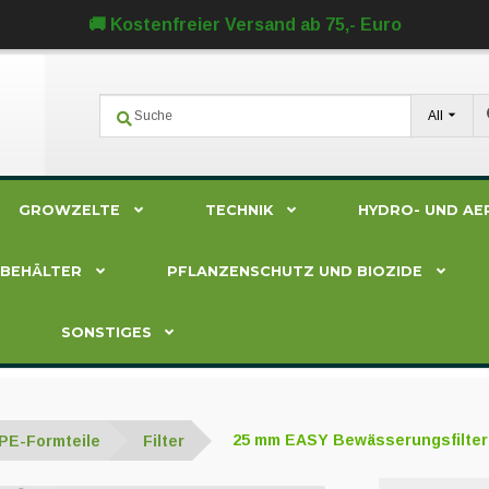
🚚 Kostenfreier Versand ab 75,- Euro
All
GROWZELTE
TECHNIK
HYDRO- UND AE
ZBEHÄLTER
PFLANZENSCHUTZ UND BIOZIDE
SONSTIGES
PE-Formteile
Filter
25 mm EASY Bewässerungsfilter