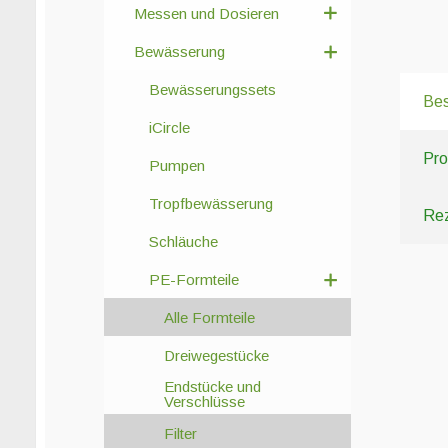
Messen und Dosieren
Bewässerung
Bewässerungssets
Bes
iCircle
Pro
Pumpen
Tropfbewässerung
Rez
Schläuche
PE-Formteile
Alle Formteile
Dreiwegestücke
Endstücke und
Verschlüsse
Filter