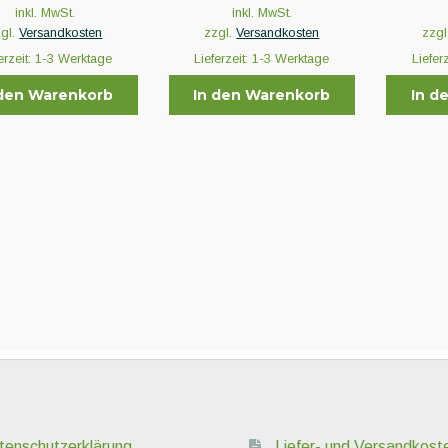
inkl. MwSt.
inkl. MwSt.
zgl.
Versandkosten
zzgl.
Versandkosten
zzgl
erzeit:
1-3 Werktage
Lieferzeit:
1-3 Werktage
Liefer
 den Warenkorb
In den Warenkorb
In d
tenschutzerklärung
Liefer- und Versandkost