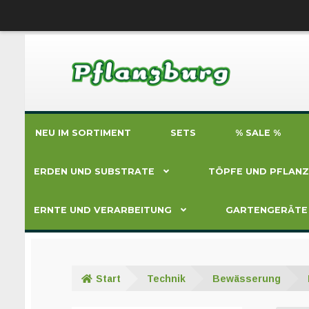
Zur
Zum
Navigation
Inhalt
springen
springen
NEU IM SORTIMENT
SETS
% SALE %
ERDEN UND SUBSTRATE
TÖPFE UND PFLAN
ERNTE UND VERARBEITUNG
GARTENGERÄTE
Start
Technik
Bewässerung