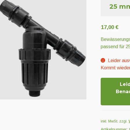
25 mm
17,00
€
Bewässerungsf
passend für 
Leider aus
Kommt wieder
Lei
Bena
inkl. MwSt.
zzgl.
Artikelnummer: