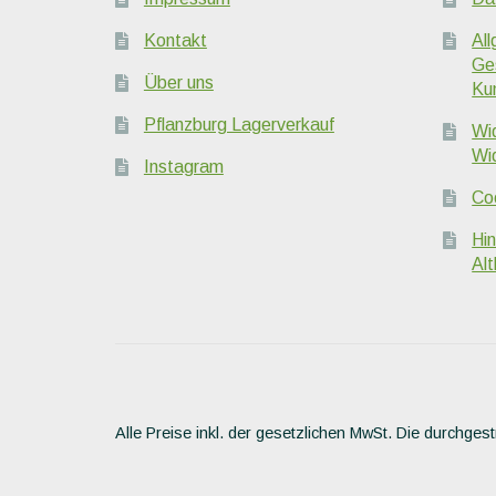
Kontakt
Al
Ge
Über uns
Ku
Pflanzburg Lagerverkauf
Wi
Wi
Instagram
Coo
Hi
Alt
Alle Preise inkl. der gesetzlichen MwSt.
Die durchgest