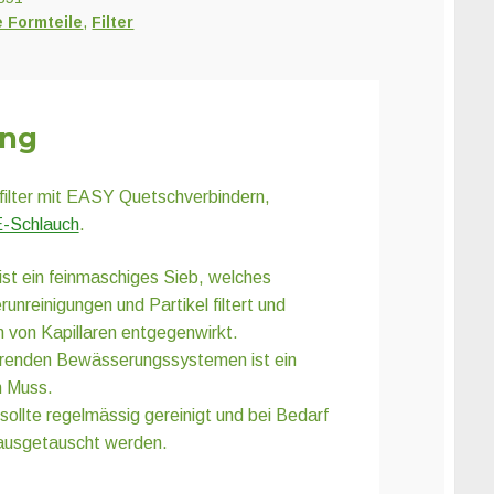
e Formteile
,
Filter
ung
lter mit EASY Quetschverbindern,
-Schlauch
.
 ist ein feinmaschiges Sieb, welches
runreinigungen und Partikel filtert und
von Kapillaren entgegenwirkt.
ierenden Bewässerungssystemen ist ein
n Muss.
ollte regelmässig gereinigt und bei Bedarf
 ausgetauscht werden.