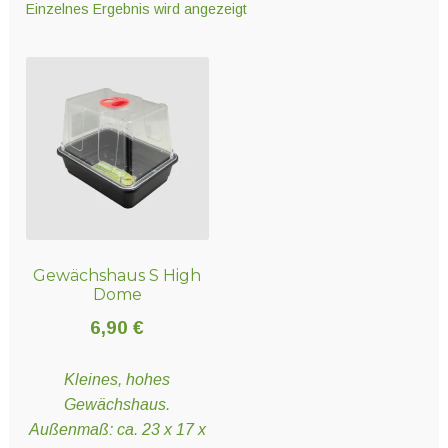
Einzelnes Ergebnis wird angezeigt
Unter
Technik
öffnen
Unter
Hydro- und Aeroponiksyteme
öffnen
Unter
Nährstoffe
öffnen
Gewächshaus S High
Unter
Erden und Substrate
Dome
öffnen
6,90
€
Unter
Töpfe und Pflanzbehälter
Kleines, hohes
öffnen
Gewächshaus.
Außenmaß: ca. 23 x 17 x