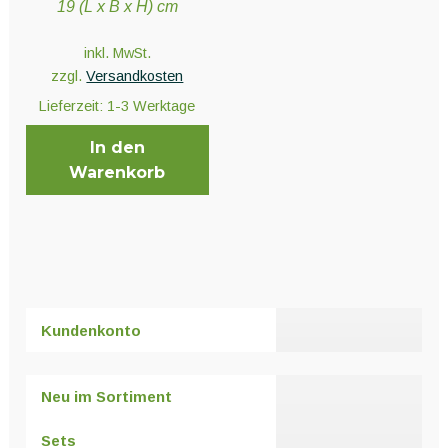
Unter
19 (L x B x H) cm
Pflanzenschutz und Biozide
öffnen
inkl. MwSt.
zzgl.
Versandkosten
Unter
Saatgut
Lieferzeit:
1-3 Werktage
öffnen
In den
Warenkorb
Unter
Ernte und Verarbeitung
öffnen
Gartengeräte
Unter
Sonstiges
Kundenkonto
öffnen
Neu im Sortiment
Sets