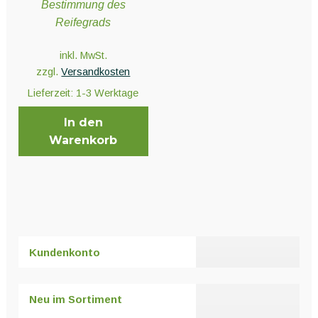
Unter
Bestimmung des
Pflanzenschutz und Biozide
öffnen
Reifegrads
inkl. MwSt.
Unter
Saatgut
zzgl.
Versandkosten
öffnen
Lieferzeit:
1-3 Werktage
In den
Unter
Ernte und Verarbeitung
Warenkorb
öffnen
Gartengeräte
Unter
Sonstiges
öffnen
Kundenkonto
Neu im Sortiment