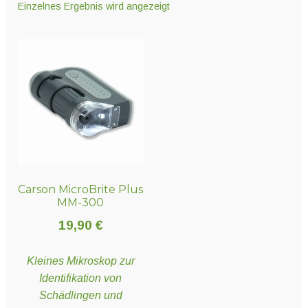
Einzelnes Ergebnis wird angezeigt
Unter
Technik
öffnen
Unter
Hydro- und Aeroponiksyteme
öffnen
Unter
Nährstoffe
öffnen
Carson MicroBrite Plus
Unter
Erden und Substrate
MM-300
öffnen
19,90
€
Unter
Töpfe und Pflanzbehälter
Kleines Mikroskop zur
öffnen
Identifikation von
Schädlingen und