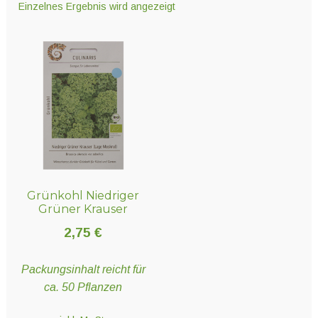
Einzelnes Ergebnis wird angezeigt
Unter
Technik
öffnen
Unter
Hydro- und Aeroponiksyteme
öffnen
Unter
Nährstoffe
öffnen
Grünkohl Niedriger
Unter
Erden und Substrate
Grüner Krauser
öffnen
2,75
€
Unter
Töpfe und Pflanzbehälter
Packungsinhalt reicht für
öffnen
ca. 50 Pflanzen