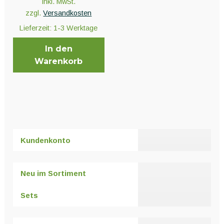
inkl. MwSt.
Unter
Pflanzenschutz und Biozide
zzgl.
Versandkosten
öffnen
Lieferzeit:
1-3 Werktage
Unter
Saatgut
In den
öffnen
Warenkorb
Unter
Ernte und Verarbeitung
öffnen
Gartengeräte
Kundenkonto
Unter
Sonstiges
öffnen
Neu im Sortiment
Sets