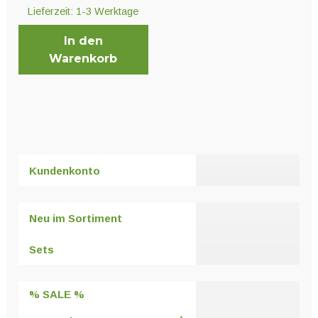
Unter
Pflanzenschutz und Biozide
Lieferzeit:
1-3 Werktage
öffnen
In den
Warenkorb
Unter
Saatgut
öffnen
Unter
Ernte und Verarbeitung
öffnen
Kundenkonto
Gartengeräte
Neu im Sortiment
Unter
Sonstiges
öffnen
Sets
% SALE %