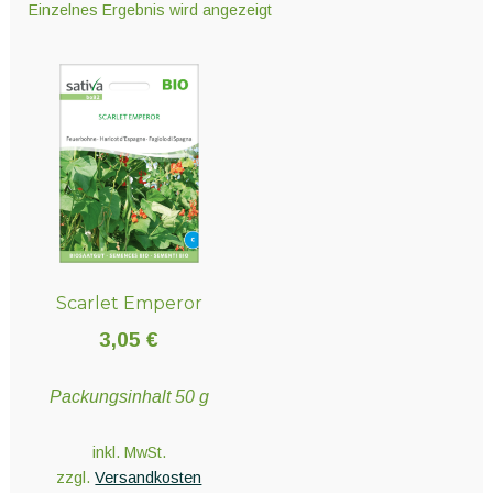
Einzelnes Ergebnis wird angezeigt
Unter
Technik
öffnen
Unter
Hydro- und Aeroponiksyteme
öffnen
Unter
Nährstoffe
öffnen
Scarlet Emperor
Unter
Erden und Substrate
3,05
€
öffnen
Packungsinhalt 50 g
Unter
Töpfe und Pflanzbehälter
öffnen
inkl. MwSt.
zzgl.
Versandkosten