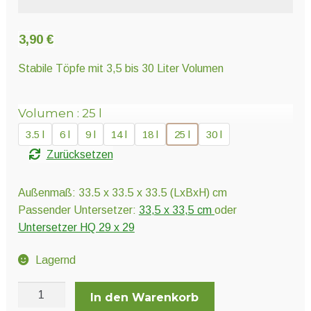
Unter
Pflanzenschutz und Biozide
öffnen
3,90
€
Unter
Saatgut
Stabile Töpfe mit 3,5 bis 30 Liter Volumen
öffnen
Volumen
25 l
Unter
Ernte und Verarbeitung
3.5 l
6 l
9 l
14 l
18 l
25 l
30 l
öffnen
Zurücksetzen
Gartengeräte
Außenmaß: 33.5 x 33.5 x 33.5 (LxBxH) cm
Passender Untersetzer:
33,5 x 33,5 cm
oder
Unter
Sonstiges
Untersetzer HQ 29 x 29
öffnen
Lagernd
Vierkanttopf
In den Warenkorb
Menge