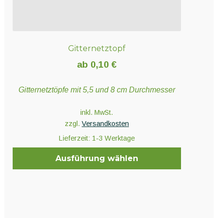
Gitternetztopf
ab
0,10
€
Gitternetztöpfe mit 5,5 und 8 cm Durchmesser
inkl. MwSt.
zzgl.
Versandkosten
Lieferzeit:
1-3 Werktage
Ausführung wählen
Dieses
Produkt
weist
mehrere