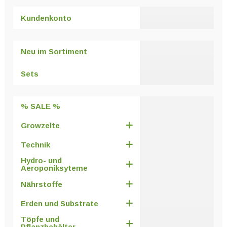
Varianten
Kundenkonto
auf.
Die
Optionen
Neu im Sortiment
können
auf
Sets
der
Produktseite
% SALE %
gewählt
werden
Growzelte
Technik
Hydro- und
Aeroponiksyteme
Nährstoffe
Erden und Substrate
Töpfe und
Pflanzbehälter