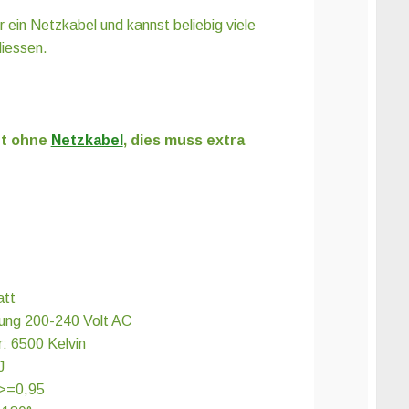
 ein Netzkabel und kannst beliebig viele
iessen.
gt ohne
Netzkabel
, dies muss extra
att
ung 200-240 Volt AC
: 6500 Kelvin
J
 >=0,95