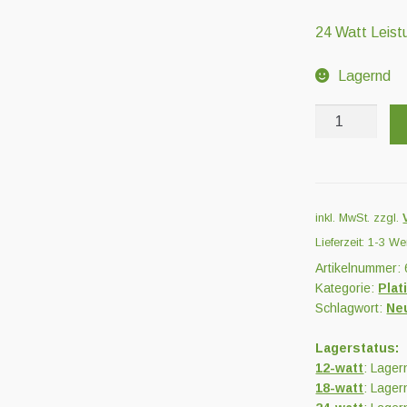
24 Watt Leist
Lagernd
Platinum
Clone
LED
Menge
inkl. MwSt.
zzgl.
Lieferzeit:
1-3 We
Artikelnummer:
Kategorie:
Plat
Schlagwort:
Ne
Lagerstatus:
12-watt
: Lager
18-watt
: Lager