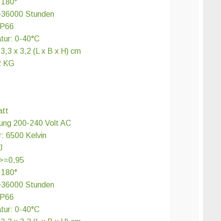
 180°
>36000 Stunden
IP66
tur: 0-40°C
3,3 x 3,2 (L x B x H) cm
2 KG
att
ung 200-240 Volt AC
: 6500 Kelvin
J
 >=0,95
 180°
>36000 Stunden
IP66
tur: 0-40°C