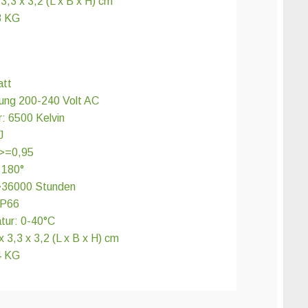
3,3 x 3,2 (L x B x H) cm
3 KG
att
ung 200-240 Volt AC
: 6500 Kelvin
J
 >=0,95
 180°
>36000 Stunden
IP66
tur: 0-40°C
 3,3 x 3,2 (L x B x H) cm
4 KG