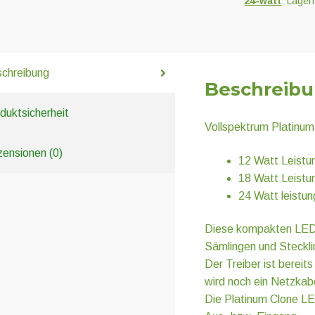
24-watt
: Lager
chreibung
Beschreib
duktsicherheit
Vollspektrum Platinum
ensionen (0)
12 Watt Leistu
18 Watt Leistu
24 Watt leistu
Diese kompakten LED L
Sämlingen und Steckli
Der Treiber ist bereit
wird noch ein Netzkabe
Die Platinum Clone LE