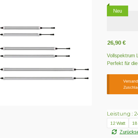
Neu
26,90
€
Vollspektrum 
Perfekt für di
Versandz
Zuschla
Leistung
2
12 Watt
18
Zurücks