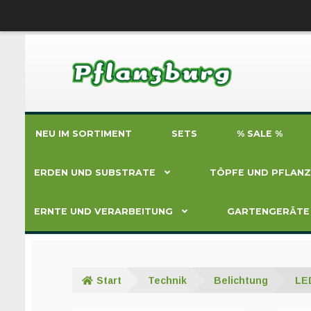
Zur
Zum
Navigation
Inhalt
springen
springen
NEU IM SORTIMENT
SETS
% SALE %
ERDEN UND SUBSTRATE
TÖPFE UND PFLAN
ERNTE UND VERARBEITUNG
GARTENGERÄTE
Start
Technik
Belichtung
LE