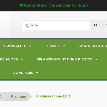
🚚 Kostenfreier Versand ab 75,- Euro
All
GROWZELTE
TECHNIK
HYDRO- UND AE
ZBEHÄLTER
PFLANZENSCHUTZ UND BIOZIDE
SONSTIGES
D
Platinum
Platinum Clone LED