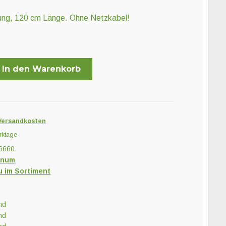
ung, 120 cm Länge. Ohne Netzkabel!
In den Warenkorb
Versandkosten
rktage
6660
inum
u im Sortiment
nd
nd