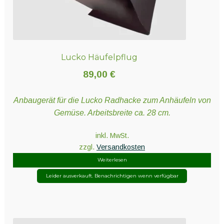
werden
Lucko Häufelpflug
89,00
€
Anbaugerät für die Lucko Radhacke zum Anhäufeln von
Gemüse. Arbeitsbreite ca. 28 cm.
inkl. MwSt.
zzgl.
Versandkosten
Weiterlesen
Leider ausverkauft. Benachrichtigen wenn verfügbar