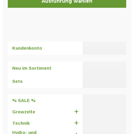
Ausführung wählen
Dieses
Produkt
weist
mehrere
Varianten
Kundenkonto
auf.
Die
Optionen
Neu im Sortiment
können
auf
Sets
der
Produktseite
% SALE %
gewählt
werden
Growzelte
Technik
Hydro- und