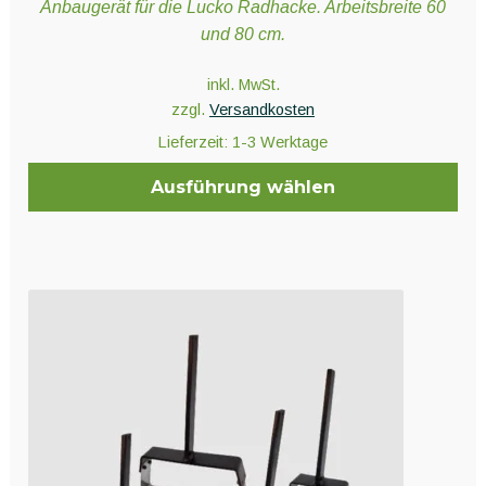
Anbaugerät für die Lucko Radhacke. Arbeitsbreite 60
und 80 cm.
inkl. MwSt.
zzgl.
Versandkosten
Lieferzeit:
1-3 Werktage
Ausführung wählen
Dieses
Produkt
weist
mehrere
Varianten
auf.
Die
Optionen
können
auf