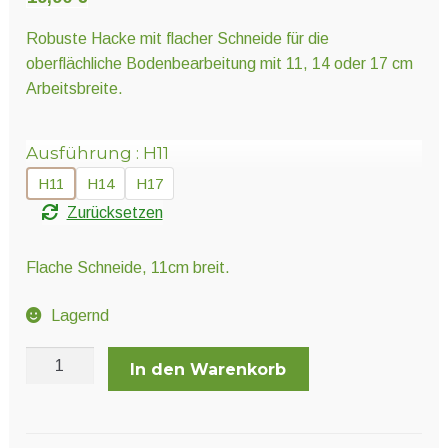
Unter
Pflanzenschutz und Biozide
öffnen
Robuste Hacke mit flacher Schneide für die
oberflächliche Bodenbearbeitung mit 11, 14 oder 17 cm
Arbeitsbreite.
Unter
Saatgut
öffnen
Ausführung
H11
Unter
Ernte und Verarbeitung
H11
H14
H17
öffnen
Zurücksetzen
Gartengeräte
Flache Schneide, 11cm breit.
Unter
Lagernd
Sonstiges
öffnen
Lucko
In den Warenkorb
Bügelhacke
flach
Menge