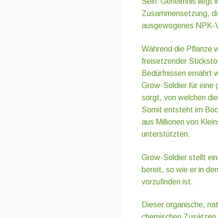
Sein Geheimnis liegt i
Zusammensetzung, die
ausgewogenes NPK-Ver
Während die Pflanze w
freisetzender Sticksto
Bedürfnissen ernährt 
Grow-Soldier für eine
sorgt, von welchen die 
Somit entsteht im Bo
aus Millionen von Klei
unterstützten.
Grow-Soldier stellt ei
bereit, so wie er in d
vorzufinden ist.
Dieser organische, nat
chemischen Zusätzen