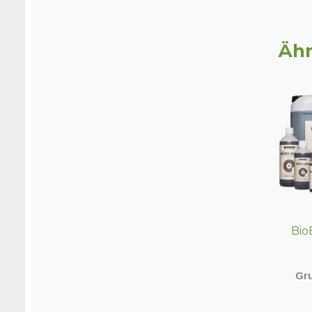
Ähn
Bio
Gr