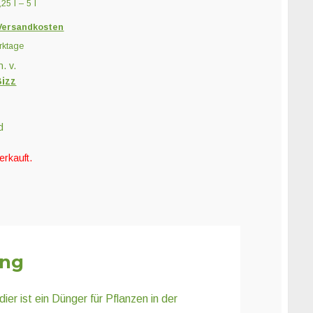
0,25
l
– 5
l
Versandkosten
rktage
n. v.
izz
d
erkauft.
ung
r ist ein Dünger für Pflanzen in der