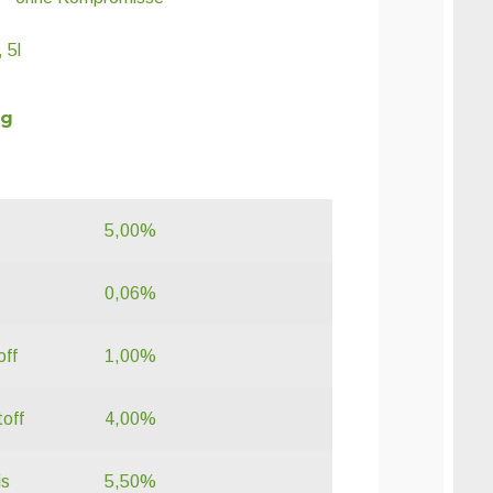
, 5l
ng
5,00%
0,06%
off
1,00%
toff
4,00%
is
5,50%