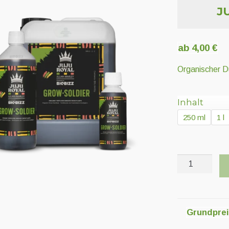
J
ab
4,00
€
Organischer 
Inhalt
250 ml
1 l
JUJU
Royal
Grow-
Soldier
Menge
Grundpre