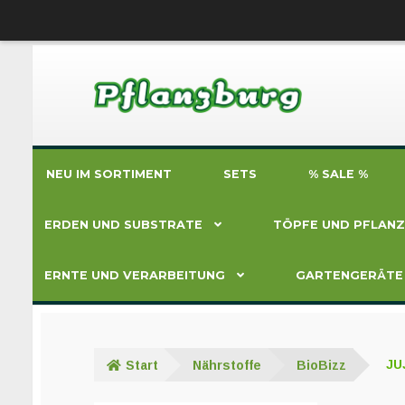
Zur
Zum
Navigation
Inhalt
springen
springen
NEU IM SORTIMENT
SETS
% SALE %
ERDEN UND SUBSTRATE
TÖPFE UND PFLAN
ERNTE UND VERARBEITUNG
GARTENGERÄTE
Start
Nährstoffe
BioBizz
JU