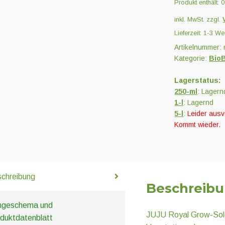
Produkt enthält: 
inkl. MwSt.
zzgl.
Lieferzeit:
1-3 We
Artikelnummer:
Kategorie:
BioB
Lagerstatus:
250-ml
: Lagern
1-l
: Lagernd
5-l
:
Leider ausv
Kommt wieder.
chreibung
Beschreib
ngeschema und
JUJU Royal Grow-Soldie
duktdatenblatt