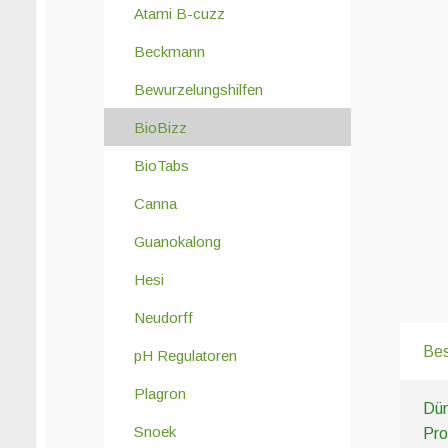
Atami B-cuzz
Beckmann
Bewurzelungshilfen
BioBizz
BioTabs
Canna
Guanokalong
Hesi
Neudorff
Bes
pH Regulatoren
Plagron
Dü
Snoek
Pro