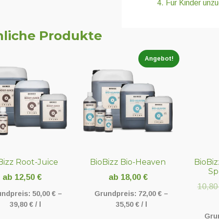
Für Kinder unz
liche Produkte
Angebot!
Bizz Root-Juice
BioBizz Bio-Heaven
BioBiz
Sp
ab
12,50
€
ab
18,00
€
10,8
undpreis:
50,00
€
–
Grundpreis:
72,00
€
–
39,80
€
/
l
35,50
€
/
l
Gru