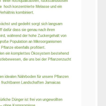
n einer hochqualitativen, rückstandslosen
 hoch konzentrierte Melasse und ein
hältnis kombiniert.
ächst und gedeiht sorgt sich langsam
ff dafür dass sie genau nach ihren
wird, während der hohe Zuckergehalt von
 große Population an Mikroorganismen
Pflanze ebenfalls profitiert.
den ein komplettes Ökosystem bestehend
nstlebewesen, die uns bei der Pflanzenzucht
nen idealen Nährboden für unsere Pflanzen
en fruchtbaren Landschaften Jamaicas
ürliche Dünger ist frei von ungewollten
 – ohne Kompromisse