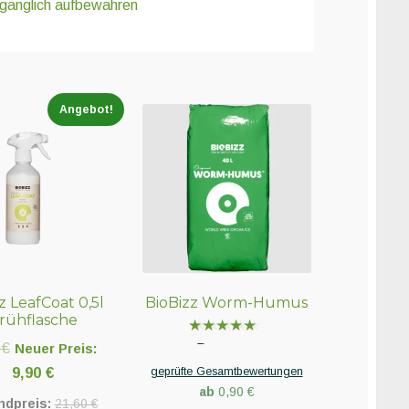
ugänglich aufbewahren
Angebot!
z LeafCoat 0,5l
BioBizz Worm-Humus
rühflasche
Ursprünglicher
0
€
Bewertet
Neuer Preis:
mit
5.00
Preis
Aktueller
9,90
€
geprüfte Gesamtbewertungen
von 5
ab
0,90
€
war:
Preis
ndpreis:
21,60
€