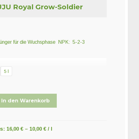
UJU Royal Grow-Soldier
Dünger für die Wuchsphase NPK: 5-2-3
5 l
In den Warenkorb
is:
16,00
€
–
10,00
€
/
l