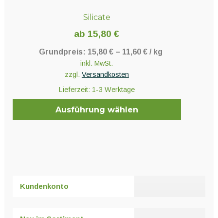
Silicate
ab
15,80
€
Grundpreis:
15,80
€
–
11,60
€
/
kg
inkl. MwSt.
zzgl.
Versandkosten
Lieferzeit:
1-3 Werktage
Ausführung wählen
Dieses
Produkt
weist
mehrere
Varianten
Kundenkonto
auf.
Die
Optionen