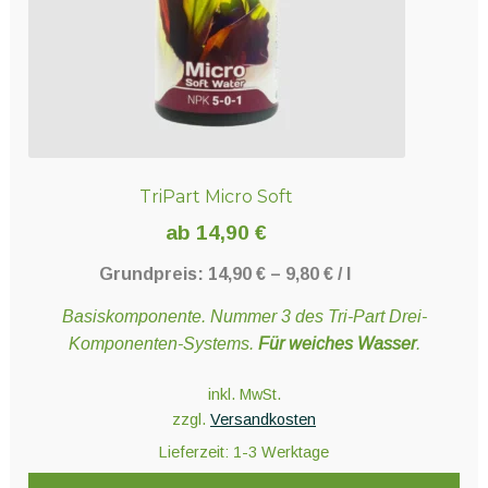
Produktseite
gewählt
werden
TriPart Micro Soft
ab
14,90
€
Grundpreis:
14,90
€
–
9,80
€
/
l
Basiskomponente. Nummer 3 des Tri-Part Drei-
Komponenten-Systems.
Für weiches Wasser
.
inkl. MwSt.
zzgl.
Versandkosten
Lieferzeit:
1-3 Werktage