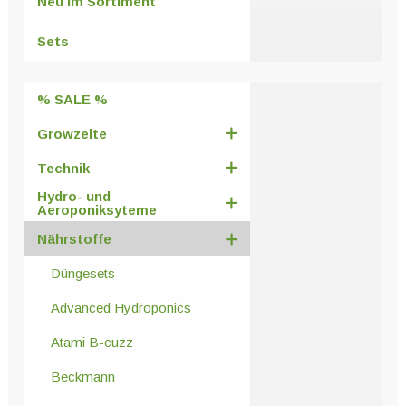
Neu im Sortiment
können
auf
Sets
der
Produktseite
% SALE %
gewählt
werden
Growzelte
Technik
Hydro- und
Aeroponiksyteme
Nährstoffe
Düngesets
Advanced Hydroponics
Atami B-cuzz
Beckmann