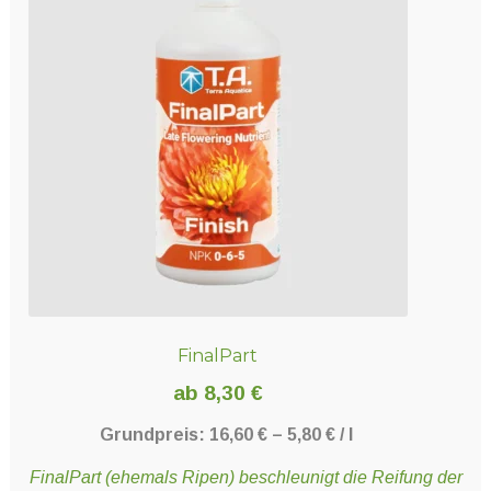
FinalPart
ab
8,30
€
Grundpreis:
16,60
€
–
5,80
€
/
l
FinalPart (ehemals Ripen) beschleunigt die Reifung der