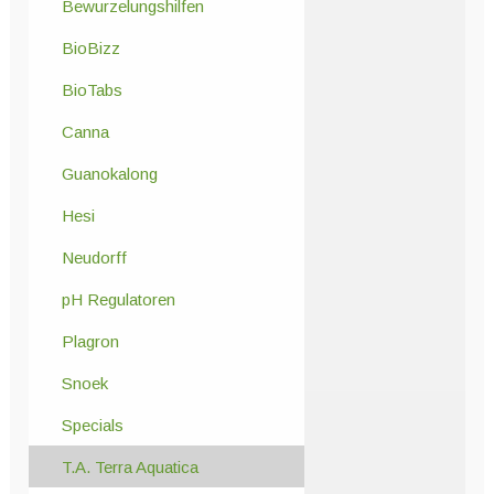
Bewurzelungshilfen
BioBizz
BioTabs
Canna
Guanokalong
Hesi
Neudorff
pH Regulatoren
Plagron
Snoek
Specials
T.A. Terra Aquatica