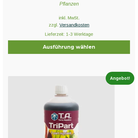
Pflanzen
inkl. MwSt.
zzgl.
Versandkosten
Lieferzeit:
1-3 Werktage
Ausführung wählen
Dieses
Produkt
weist
Angebot!
mehrere
Varianten
auf.
Die
Optionen
können
auf
der