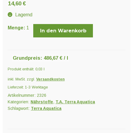
Unter
14,60
€
Pflanzenschutz und Biozide
öffnen
Lagernd
Unter
Pro
Menge:
1
Saatgut
In den Warenkorb
öffnen
Roots
30
ml
Unter
Ernte und Verarbeitung
Menge
Grundpreis:
486,67
€
/
l
öffnen
Produkt enthält: 0,03
l
Gartengeräte
inkl. MwSt.
zzgl.
Versandkosten
Lieferzeit:
1-3 Werktage
Unter
Sonstiges
Artikelnummer:
2326
öffnen
Kategorien:
Nährstoffe
,
T.A. Terra Aquatica
Schlagwort:
Terra Aquatica