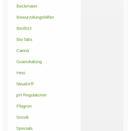
Beckmann
Bewurzelungshilfen
BioBizz
BioTabs
Canna
Guanokalong
Hesi
Neudorff
pH Regulatoren
Plagron
Snoek
Specials