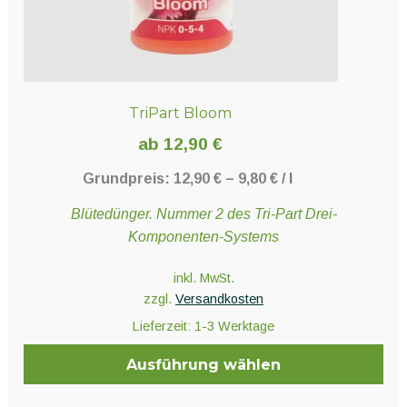
TriPart Bloom
ab
12,90
€
Grundpreis:
12,90
€
–
9,80
€
/
l
Blütedünger. Nummer 2 des Tri-Part Drei-
Komponenten-Systems
inkl. MwSt.
zzgl.
Versandkosten
Lieferzeit:
1-3 Werktage
Ausführung wählen
Dieses