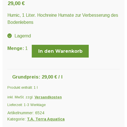
Unter
29,00
€
Pflanzenschutz und Biozide
öffnen
Humic, 1 Liter. Hochreine Humate zur Verbesserung des
Bodenlebens
Unter
Saatgut
öffnen
Lagernd
Humic
Menge:
1
Unter
In den Warenkorb
Ernte und Verarbeitung
Menge
öffnen
Gartengeräte
Grundpreis:
29,00
€
/
l
Produkt enthält: 1
l
Unter
Sonstiges
öffnen
inkl. MwSt.
zzgl.
Versandkosten
Lieferzeit:
1-3 Werktage
Artikelnummer:
6524
Kategorie:
T.A. Terra Aquatica