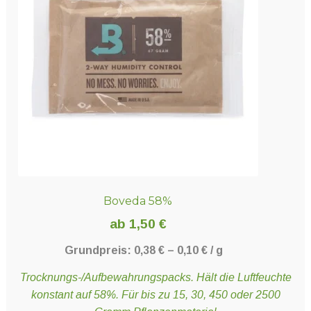
Die
Optionen
können
auf
der
Produktseite
gewählt
werden
Boveda 58%
ab
1,50
€
Grundpreis:
0,38
€
–
0,10
€
/
g
Trocknungs-/Aufbewahrungspacks. Hält die Luftfeuchte
konstant auf 58%. Für bis zu 15, 30, 450 oder 2500