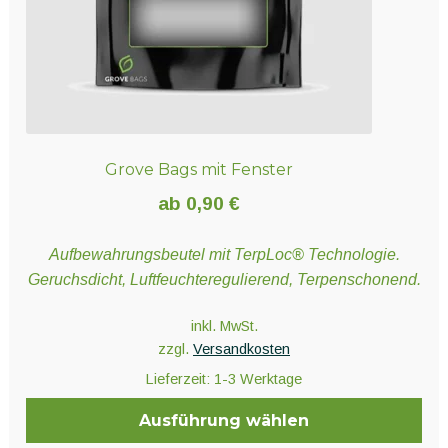
Produktseite
gewählt
werden
Grove Bags mit Fenster
ab
0,90
€
Aufbewahrungsbeutel mit TerpLoc® Technologie.
Geruchsdicht, Luftfeuchteregulierend, Terpenschonend.
inkl. MwSt.
zzgl.
Versandkosten
Lieferzeit:
1-3 Werktage
Ausführung wählen