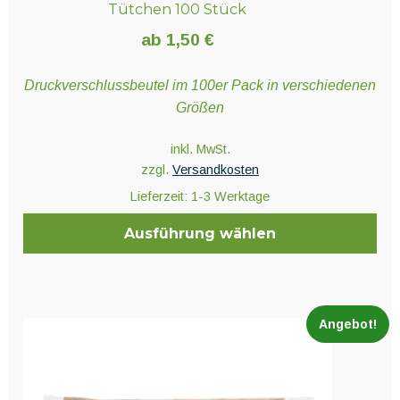
Tütchen 100 Stück
ab
1,50
€
Druckverschlussbeutel im 100er Pack in verschiedenen
Größen
inkl. MwSt.
zzgl.
Versandkosten
Lieferzeit:
1-3 Werktage
Ausführung wählen
Dieses
Produkt
weist
Angebot!
mehrere
Varianten
auf.