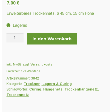
Unter
7,00
€
Pflanzenschutz und Biozide
öffnen
Erweiterbares Trockennetz, ø 45 cm, 15 cm Höhe
Unter
Saatgut
Lagernd
öffnen
DryIT
In den Warenkorb
45
Unter
Ernte und Verarbeitung
Menge
öffnen
inkl. MwSt.
zzgl.
Versandkosten
Gartengeräte
Lieferzeit:
1-3 Werktage
Unter
Artikelnummer:
3842
Sonstiges
Kategorie:
Trocknen, Lagern & Curing
öffnen
Schlagwörter:
Curing
,
Hängenetz
,
Trockenhängenetz
,
Trockennetz