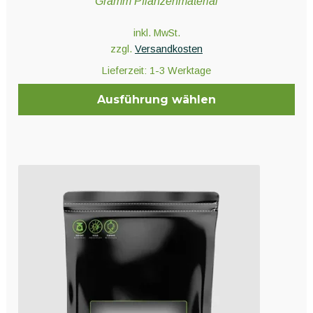
Gramm Pflanzenmaterial
inkl. MwSt.
zzgl.
Versandkosten
Lieferzeit:
1-3 Werktage
Ausführung wählen
Dieses
Produkt
weist
mehrere
Varianten
auf.
Die
Optionen
können
auf
der