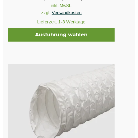
inkl. MwSt.
zzgl.
Versandkosten
Lieferzeit:
1-3 Werktage
Ausführung wählen
Dieses
Produkt
weist
mehrere
Varianten
auf.
Die
Optionen
können
auf
der
Produktseite