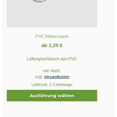
gewählt
werden
PVC Meterware
ab
2,20
€
Lüftungsschlauch aus PVC
inkl. MwSt.
zzgl.
Versandkosten
Lieferzeit:
1-3 Werktage
Ausführung wählen
Dieses
Produkt