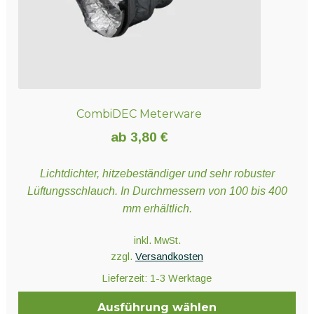
gewählt
werden
CombiDEC Meterware
ab
3,80
€
Lichtdichter, hitzebeständiger und sehr robuster
Lüftungsschlauch. In Durchmessern von 100 bis 400
mm erhältlich.
inkl. MwSt.
zzgl.
Versandkosten
Lieferzeit:
1-3 Werktage
Ausführung wählen