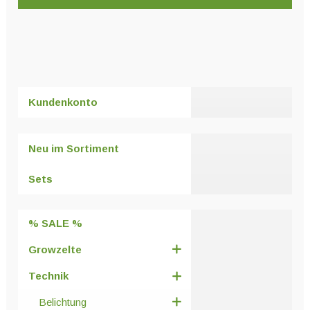
Dieses
Produkt
weist
mehrere
Varianten
Kundenkonto
auf.
Die
Optionen
Neu im Sortiment
können
auf
Sets
der
Produktseite
% SALE %
gewählt
werden
Growzelte
Technik
Belichtung