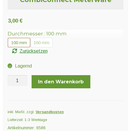
Unter
Pflanzenschutz und Biozide
öffnen
3,00
€
Unter
Saatgut
Durchmesser
100 mm
öffnen
100 mm
160 mm
Unter
Zurücksetzen
Ernte und Verarbeitung
öffnen
Lagernd
Gartengeräte
CombiConnect
In den Warenkorb
Meterware
Unter
Sonstiges
Menge
öffnen
inkl. MwSt.
zzgl.
Versandkosten
Lieferzeit:
1-3 Werktage
Artikelnummer:
6586