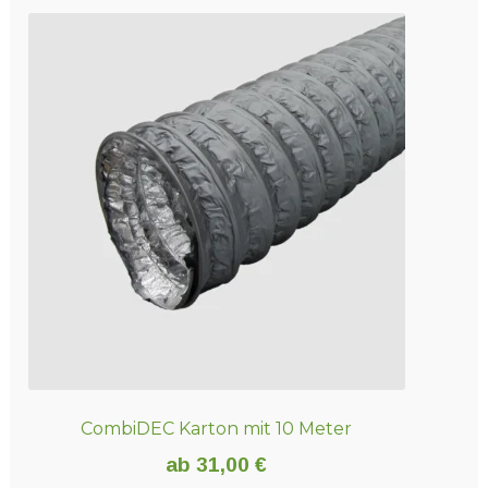
weist
mehrere
Varianten
auf.
Die
Optionen
können
auf
der
Produktseite
gewählt
werden
CombiDEC Karton mit 10 Meter
ab
31,00
€