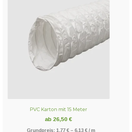
PVC Karton mit 15 Meter
ab
26,50
€
Grundpreis:
1,77
€
–
6,13
€
/
m