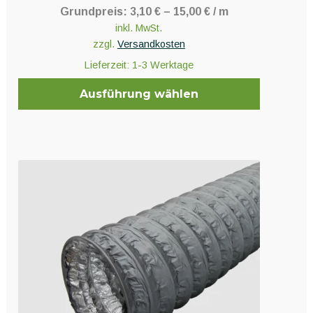
Grundpreis:
3,10
€
–
15,00
€
/
m
inkl. MwSt.
zzgl.
Versandkosten
Lieferzeit:
1-3 Werktage
Ausführung wählen
Dieses
Produkt
weist
mehrere
Varianten
auf.
Die
Optionen
können
auf
der
Produktseite