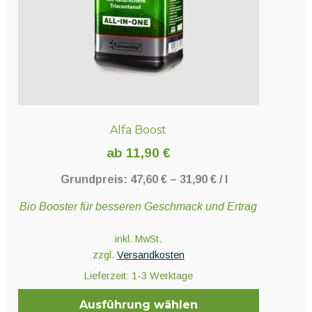
Produktseite
gewählt
werden
Alfa Boost
ab
11,90
€
Grundpreis:
47,60
€
–
31,90
€
/
l
Bio Booster für besseren Geschmack und Ertrag
inkl. MwSt.
zzgl.
Versandkosten
Lieferzeit:
1-3 Werktage
Ausführung wählen