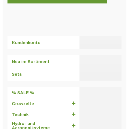
Dieses
Produkt
weist
mehrere
Varianten
Kundenkonto
auf.
Die
Optionen
Neu im Sortiment
können
auf
Sets
der
Produktseite
% SALE %
gewählt
werden
Growzelte
Technik
Hydro- und
Aeroponiksyteme