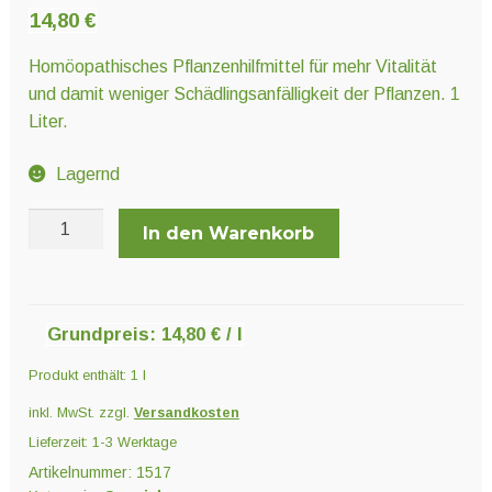
Unter
Pflanzenschutz und Biozide
14,80
€
öffnen
Homöopathisches Pflanzenhilfmittel für mehr Vitalität
und damit weniger Schädlingsanfälligkeit der Pflanzen. 1
Unter
Saatgut
Liter.
öffnen
Lagernd
Unter
Ernte und Verarbeitung
öffnen
Biplantol
In den Warenkorb
contra
X
Gartengeräte
Sprühflasche
Menge
Grundpreis:
14,80
€
/
l
Unter
Sonstiges
öffnen
Produkt enthält: 1
l
inkl. MwSt.
zzgl.
Versandkosten
Lieferzeit:
1-3 Werktage
Artikelnummer:
1517