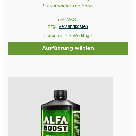
homöopathischer Basis
inkl. MwSt.
zzgl.
Versandkosten
Lieferzeit:
1-3 Werktage
Ausführung wählen
Dieses
Produkt
weist
mehrere
Varianten
auf.
Die
Optionen
können
auf
der