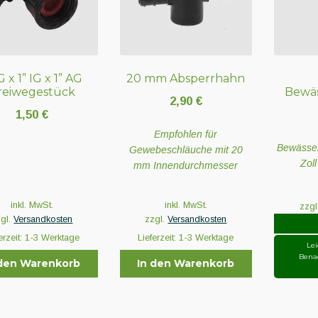
IG x 1” IG x 1” AG
20 mm Absperrhahn
reiwegestück
Bewäs
2,90
€
1,50
€
Empfohlen für
Bewässeru
Gewebeschläuche mit 20
Zol
mm Innendurchmesser
inkl. MwSt.
inkl. MwSt.
zzgl
zgl.
Versandkosten
zzgl.
Versandkosten
erzeit:
1-3 Werktage
Lieferzeit:
1-3 Werktage
Lei
Bena
 den Warenkorb
In den Warenkorb