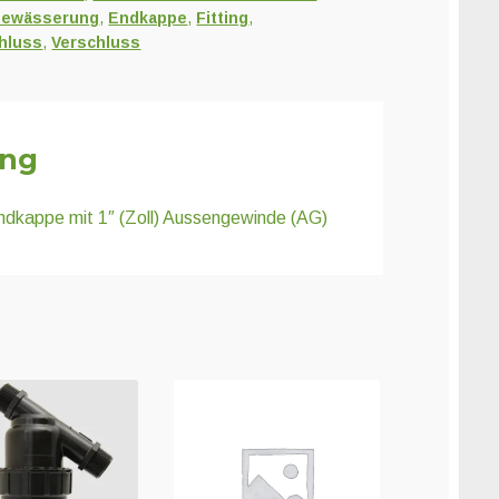
ewässerung
,
Endkappe
,
Fitting
,
hluss
,
Verschluss
ung
ndkappe mit 1″ (Zoll) Aussengewinde (AG)