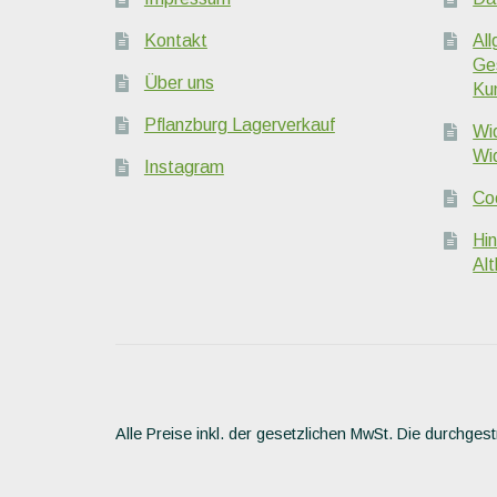
Kontakt
Al
Ge
Über uns
Ku
Pflanzburg Lagerverkauf
Wi
Wi
Instagram
Coo
Hi
Alt
Alle Preise inkl. der gesetzlichen MwSt.
Die durchgest