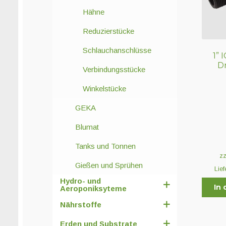
Hähne
Reduzierstücke
Schlauchanschlüsse
1” 
D
Verbindungsstücke
Winkelstücke
GEKA
Blumat
Tanks und Tonnen
z
Gießen und Sprühen
Lief
Hydro- und
In
Aeroponiksyteme
Nährstoffe
Erden und Substrate