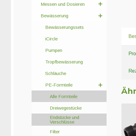
Messen und Dosieren
Bewässerung
Bewässerungssets
Bes
iCircle
Pumpen
Pro
Tropfbewässerung
Rez
Schläuche
PE-Formteile
Ähn
Alle Formteile
Dreiwegestücke
Endstücke und
Verschlüsse
Filter