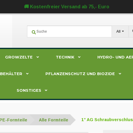
🚚 Kostenfreier Versand ab 75,- Euro
All
GROWZELTE
TECHNIK
HYDRO- UND AE
ZBEHÄLTER
PFLANZENSCHUTZ UND BIOZIDE
SONSTIGES
PE-Formteile
Alle Formteile
1” AG Schraubverschlu