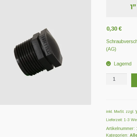
1
0,30
€
Schraubversch
(AG)
Lagernd
1''
AG
Schraubversch
Menge
inkl. MwSt.
zzgl.
Lieferzeit:
1-3 We
Artikelnummer:
Kategorien:
All