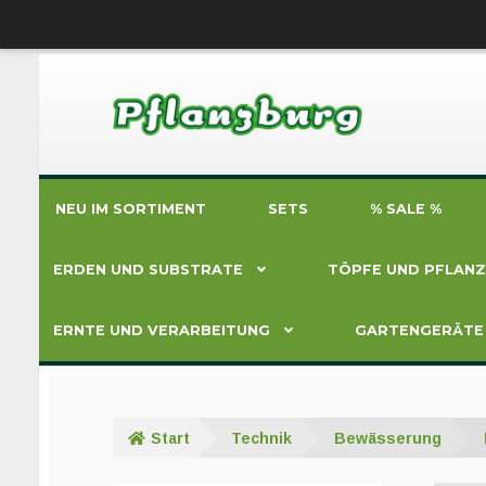
Zur
Zum
Navigation
Inhalt
springen
springen
NEU IM SORTIMENT
SETS
% SALE %
ERDEN UND SUBSTRATE
TÖPFE UND PFLAN
ERNTE UND VERARBEITUNG
GARTENGERÄTE
Start
Technik
Bewässerung