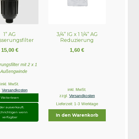
1” AG
3/4” IG x 1 1/4” AG
serungsfilter
Reduzierung
15,00
€
1,60
€
ngsfilter mit 2 x 1
l Außengwinde
inkl. MwSt.
inkl. MwSt.
.
Versandkosten
zzgl.
Versandkosten
Weiterlesen
Lieferzeit:
1-3 Werktage
der ausverkauft.
chrichtigen wenn
In den Warenkorb
verfügbar