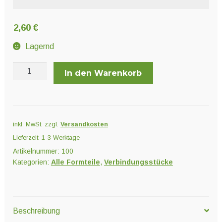
Unter
Pflanzenschutz und Biozide
öffnen
2,60
€
Unter
Lagernd
Saatgut
öffnen
20
In den Warenkorb
mm
Unter
Ernte und Verarbeitung
x
öffnen
20
mm
inkl. MwSt.
zzgl.
Versandkosten
EASY
Gartengeräte
Lieferzeit:
1-3 Werktage
Kupplung
Artikelnummer:
100
Menge
Unter
Sonstiges
Kategorien:
Alle Formteile
,
Verbindungsstücke
öffnen
Beschreibung