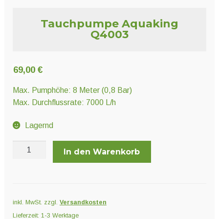
Unter
Pflanzenschutz und Biozide
öffnen
Tauchpumpe Aquaking
Q4003
Unter
Saatgut
öffnen
69,00
€
Unter
Ernte und Verarbeitung
Max. Pumphöhe: 8 Meter (0,8 Bar)
öffnen
Max. Durchflussrate: 7000 L/h
Lagernd
Gartengeräte
Tauchpumpe
In den Warenkorb
Unter
Sonstiges
Aquaking
öffnen
Q4003
Menge
inkl. MwSt.
zzgl.
Versandkosten
Lieferzeit:
1-3 Werktage