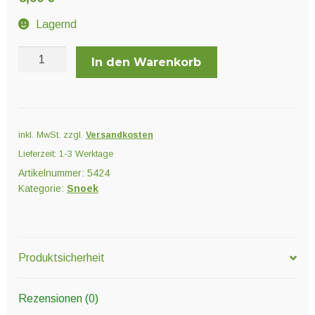
Unter
Pflanzenschutz und Biozide
öffnen
Lagernd
Snoek
In den Warenkorb
Unter
Saatgut
Meeresalgenkalk
öffnen
1
kg
Unter
Menge
Ernte und Verarbeitung
inkl. MwSt.
zzgl.
Versandkosten
öffnen
Lieferzeit:
1-3 Werktage
Artikelnummer:
5424
Gartengeräte
Kategorie:
Snoek
Unter
Sonstiges
öffnen
Produktsicherheit
Rezensionen (0)