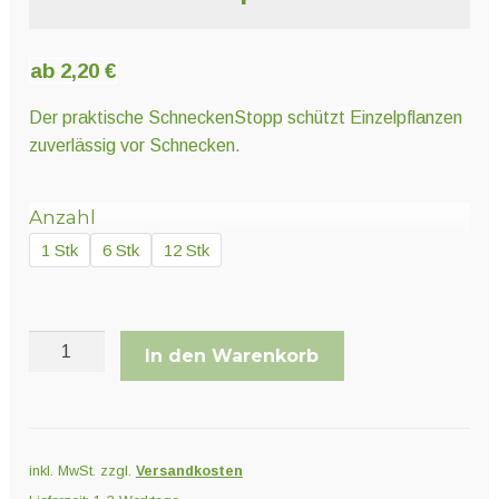
Unter
Pflanzenschutz und Biozide
öffnen
ab
2,20
€
Unter
Saatgut
Der praktische SchneckenStopp schützt Einzelpflanzen
öffnen
zuverlässig vor Schnecken.
Unter
Ernte und Verarbeitung
Anzahl
öffnen
1 Stk
6 Stk
12 Stk
Gartengeräte
SchneckenStopp
Unter
Sonstiges
In den Warenkorb
PP
öffnen
transparent
Menge
inkl. MwSt.
zzgl.
Versandkosten