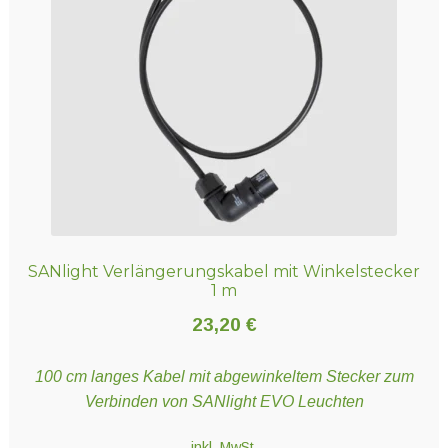
Optionen
können
auf
der
Produktseite
gewählt
werden
SANlight Verlängerungskabel mit Winkelstecker
1 m
23,20
€
100 cm langes Kabel mit abgewinkeltem Stecker zum
Verbinden von SANlight EVO Leuchten
inkl. MwSt.