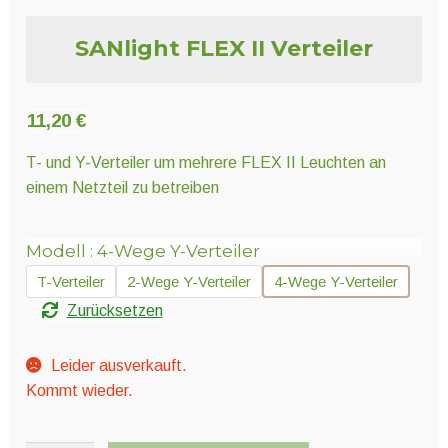
Unter
Pflanzenschutz und Biozide
öffnen
SANlight FLEX II Verteiler
Unter
Saatgut
öffnen
11,20
€
T- und Y-Verteiler um mehrere FLEX II Leuchten an
Unter
Ernte und Verarbeitung
einem Netzteil zu betreiben
öffnen
Modell
4-Wege Y-Verteiler
Gartengeräte
T-Verteiler
2-Wege Y-Verteiler
4-Wege Y-Verteiler
Zurücksetzen
Unter
Sonstiges
öffnen
Leider ausverkauft.
Kommt wieder.