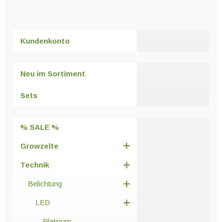
weist
mehrere
Varianten
Kundenkonto
auf.
Die
Optionen
Neu im Sortiment
können
auf
Sets
der
Produktseite
% SALE %
gewählt
werden
Growzelte
Technik
Belichtung
LED
Platinum