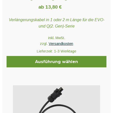
ab
13,80
€
Verlängerungskabel in 1 oder 2 m Länge für die EVO-
und Q(2. Gen)-Serie
inkl. MwSt.
zzgl.
Versandkosten
Lieferzeit:
1-3 Werktage
Ausführung wählen
Dieses
Produkt
weist
mehrere
Varianten
auf.
Die