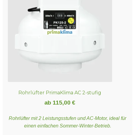
Die
Optionen
können
auf
der
Produktseite
gewählt
werden
Rohrlüfter PrimaKlima AC 2-stufig
ab
115,00
€
Rohrlüfter mit 2 Leistungsstufen und AC-Motor, ideal für
einen einfachen Sommer-Winter-Betrieb.