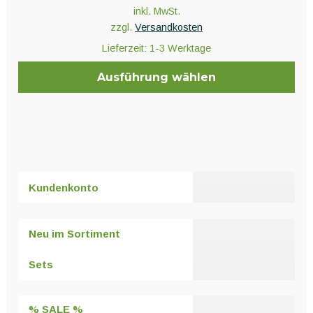
inkl. MwSt.
zzgl.
Versandkosten
Lieferzeit:
1-3 Werktage
Ausführung wählen
Dieses
Produkt
weist
mehrere
Varianten
Kundenkonto
auf.
Die
Optionen
Neu im Sortiment
können
auf
Sets
der
Produktseite
% SALE %
gewählt