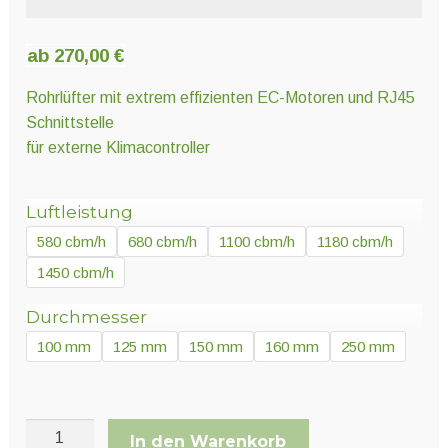
Unter
Pflanzenschutz und Biozide
öffnen
ab
270,00
€
Unter
Saatgut
Rohrlüfter mit extrem effizienten EC-Motoren und RJ45
öffnen
Schnittstelle
für externe Klimacontroller
Unter
Ernte und Verarbeitung
öffnen
Luftleistung
580 cbm/h
680 cbm/h
1100 cbm/h
1180 cbm/h
Gartengeräte
1450 cbm/h
Unter
Durchmesser
Sonstiges
öffnen
100 mm
125 mm
150 mm
160 mm
250 mm
Rohrlüfter
In den Warenkorb