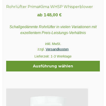
Rohrlüfter PrimaKlima WHSP Whisperblower
ab
148,00
€
Schallgedämmte Rohrlüfter in vielen Variationen mit
exzellentem Preis-Leistungs-Verhältnis
inkl. MwSt.
zzgl.
Versandkosten
Lieferzeit:
1-3 Werktage
Ausführung wählen
Dieses
Produkt
weist
mehrere
Varianten
auf.