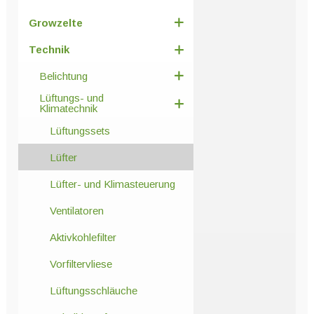
werden
Growzelte
Technik
Belichtung
Lüftungs- und
Klimatechnik
Lüftungssets
Lüfter
Lüfter- und Klimasteuerung
Ventilatoren
Aktivkohlefilter
Vorfiltervliese
Lüftungsschläuche