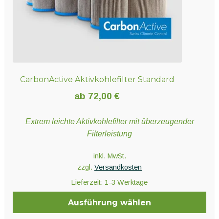
gewählt
werden
CarbonActive Aktivkohlefilter Standard
ab
72,00
€
Extrem leichte Aktivkohlefilter mit überzeugender
Filterleistung
inkl. MwSt.
zzgl.
Versandkosten
Lieferzeit:
1-3 Werktage
Ausführung wählen