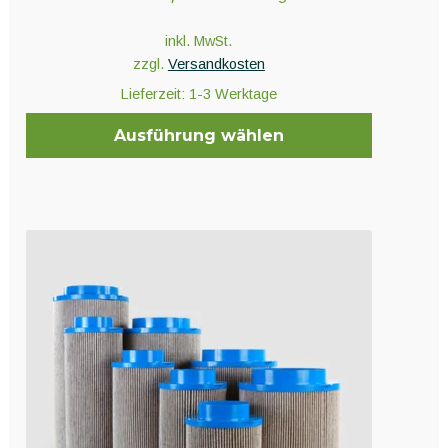
inkl. MwSt.
zzgl.
Versandkosten
Lieferzeit:
1-3 Werktage
Ausführung wählen
Dieses
Produkt
weist
mehrere
Varianten
auf.
Die
Optionen
können
auf
der
Produktseite