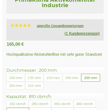
Unter
Pflanzenschutz und Biozide
Industrie
öffnen
Unter
Saatgut
geprüfte Gesamtbewertungen
öffnen
Bewertet
1
(
1
Kundenrezension)
mit
5.00
von 5,
Unter
165,00
€
Ernte und Verarbeitung
basierend
öffnen
auf
Hochqualitative Aktivkohlefilter mit sehr guter Standzeit
Kundenbe
wertung
Gartengeräte
Durchmesser
200 mm
Unter
100 mm
125 mm
150 mm
160 mm
200 mm
Sonstiges
öffnen
250 mm
315 mm
Kapazität
810 cbm/h
180 cbm/h
280 cbm/h
360 cbm/h
460 cbm/h