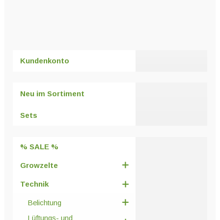
Dieses
Produkt
weist
mehrere
Varianten
Kundenkonto
auf.
Die
Optionen
Neu im Sortiment
können
auf
Sets
der
Produktseite
% SALE %
gewählt
werden
Growzelte
Technik
Belichtung
Lüftungs- und