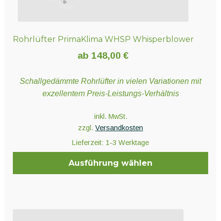
Rohrlüfter PrimaKlima WHSP Whisperblower
ab
148,00
€
Schallgedämmte Rohrlüfter in vielen Variationen mit
exzellentem Preis-Leistungs-Verhältnis
inkl. MwSt.
zzgl.
Versandkosten
Lieferzeit:
1-3 Werktage
Ausführung wählen
Dieses
Produkt
weist
mehrere