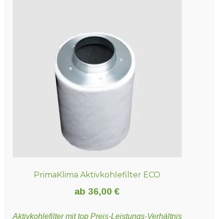
Varianten
auf.
Die
Optionen
können
auf
der
Produktseite
gewählt
werden
PrimaKlima Aktivkohlefilter ECO
ab
36,00
€
Aktivkohlefilter mit top Preis-Leistungs-Verhältnis