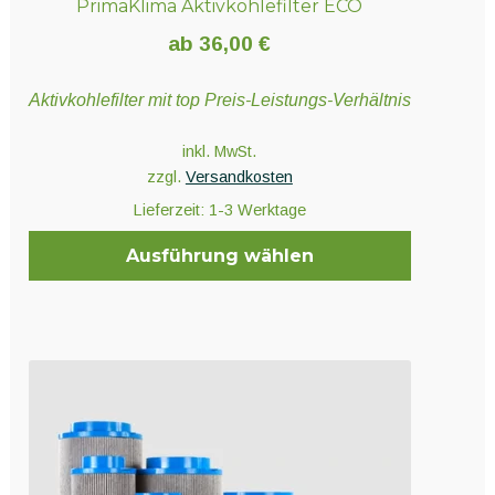
PrimaKlima Aktivkohlefilter ECO
ab
36,00
€
Aktivkohlefilter mit top Preis-Leistungs-Verhältnis
inkl. MwSt.
zzgl.
Versandkosten
Lieferzeit:
1-3 Werktage
Ausführung wählen
Dieses
Produkt
weist
mehrere
Varianten
auf.
Die
Optionen