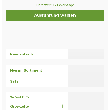
Lieferzeit:
1-3 Werktage
Ausführung wählen
Dieses
Produkt
weist
mehrere
Varianten
Kundenkonto
auf.
Die
Optionen
Neu im Sortiment
können
auf
Sets
der
Produktseite
% SALE %
gewählt
werden
Growzelte