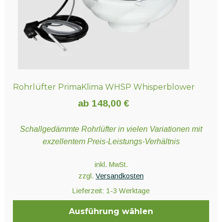
Produktseite
gewählt
werden
Rohrlüfter PrimaKlima WHSP Whisperblower
ab
148,00
€
Schallgedämmte Rohrlüfter in vielen Variationen mit
exzellentem Preis-Leistungs-Verhältnis
inkl. MwSt.
zzgl.
Versandkosten
Lieferzeit:
1-3 Werktage
Ausführung wählen