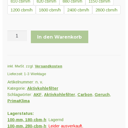
810 cbm/h
820 cbm/h
880 cbm/h
1150 cbm/h
1200 cbm/h
1800 cbm/h
2400 cbm/h
2800 cbm/h
PrimaKlima
In den Warenkorb
Aktivkohlefilter
Industrie
Menge
inkl. MwSt.
zzgl.
Versandkosten
Lieferzeit:
1-3 Werktage
Artikelnummer:
n. v.
Kategorie:
Aktivkohlefilter
Schlagwörter:
AKF
,
Aktivkohlefilter
,
Carbon
,
Geruch
,
PrimaKlima
Lagerstatus:
100-mm, 180-cbm-h
: Lagernd
100-mm, 280-cbm-h
:
Leider ausverkauft.