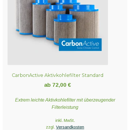
können
auf
der
Produktseite
gewählt
werden
CarbonActive Aktivkohlefilter Standard
ab
72,00
€
Extrem leichte Aktivkohlefilter mit überzeugender
Filterleistung
inkl. MwSt.
zzgl.
Versandkosten