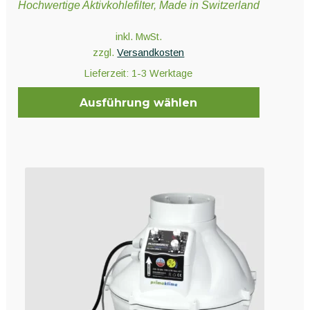
Hochwertige Aktivkohlefilter, Made in Switzerland
inkl. MwSt.
zzgl.
Versandkosten
Lieferzeit:
1-3 Werktage
Ausführung wählen
Dieses
Produkt
weist
mehrere
Varianten
auf.
Die
Optionen
können
auf
der